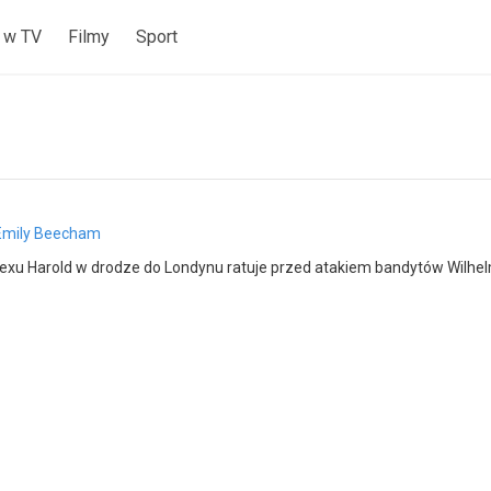
 w TV
Filmy
Sport
Emily Beecham
xu Harold w drodze do Londynu ratuje przed atakiem bandytów Wilhelma