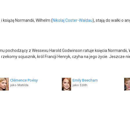
 i książę Normandii, Wilhelm (
Nikolaj Coster-Waldau
), stają do walki o a
ndynu pochodzący z Wessexu Harold Godwinson ratuje księcia Normandii,
komy sojusznik, król Francji Henryk, czyha na jego życie. Jeszcze nie
Clémence Poésy
Emily Beecham
jako Matilda
jako Edith
Ingvar Eggert Sigurdsson
Luther Ford
jako Fitzosbern
jako Tostig
Elliot Cowan
Indy Lewis
jako Sweyn
jako Margaret