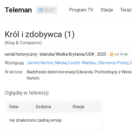
Teleman
Program TV
Stacje
Teraz
03
:
57
Król i zdobywca (1)
(King & Conqueror)
serial historyczny
Islandia/Wielka Brytania/USA
2025
od 16 lat
Występują:
James Norton
,
Nikolaj Coster-Waldau
,
Clémence Poésy
,
W skrócie:
Nadchodzi dzień koronacji Edwarda. Pochodzący z Wesse
historii.
Oglądaj w telewizji
Data
Godzina
Stacja
nie znaleziono żadnej emisji