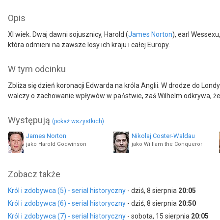
Opis
XI wiek. Dwaj dawni sojusznicy, Harold (
James Norton
), earl Wessexu,
która odmieni na zawsze losy ich kraju i całej Europy.
W tym odcinku
Zbliża się dzień koronacji Edwarda na króla Anglii. W drodze do Lo
walczy o zachowanie wpływów w państwie, zaś Wilhelm odkrywa, że rze
Występują
(pokaż wszystkich)
James Norton
Nikolaj Coster-Waldau
jako Harold Godwinson
jako William the Conqueror
Léo Legrand
Jason Forbes
Zobacz także
jako Thane Thomas
Król i zdobywca (5) - serial historyczny
- dziś, 8 sierpnia
20:05
Eddie Marsan
Valdimar Örn Flygenring
jako King Edward
jako Baron George
Król i zdobywca (6) - serial historyczny
- dziś, 8 sierpnia
20:50
Król i zdobywca (7) - serial historyczny
- sobota, 15 sierpnia
20:05