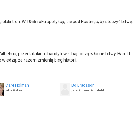
ngielski tron. W 1066 roku spotykają się pod Hastings, by stoczyć bitwę,
 Wilhelma, przed atakiem bandytów. Obaj toczą własne bitwy. Harold
 wiedzą, że razem zmienią bieg historii.
Clare Holman
Bo Bragason
jako Gytha
jako Queen Gunhild
Oliver Masucci
Elander Moore
jako Baldwin of Flanders
jako Morcar
Sveinn Geirsson
Calum Sivyer
jako Baron Montgomery
jako Tallifer