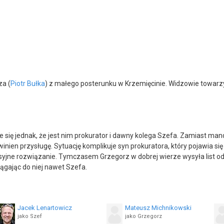
za (
Piotr Bułka
) z małego posterunku w Krzemięcinie. Widzowie towarzys
je się jednak, że jest nim prokurator i dawny kolega Szefa. Zamiast ma
inien przysługę. Sytuację komplikuje syn prokuratora, który pojawia się
syjne rozwiązanie. Tymczasem Grzegorz w dobrej wierze wysyła list 
ągając do niej nawet Szefa.
Jacek Lenartowicz
Mateusz Michnikowski
jako Szef
jako Grzegorz