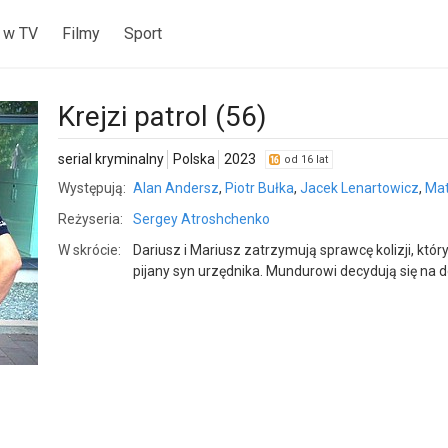
 w TV
Filmy
Sport
Krejzi patrol (56)
serial kryminalny
Polska
2023
od 16 lat
Występują:
Alan Andersz
,
Piotr Bułka
,
Jacek Lenartowicz
,
Mat
Reżyseria:
Sergey Atroshchenko
W skrócie:
Dariusz i Mariusz zatrzymują sprawcę kolizji, któ
pijany syn urzędnika. Mundurowi decydują się na 