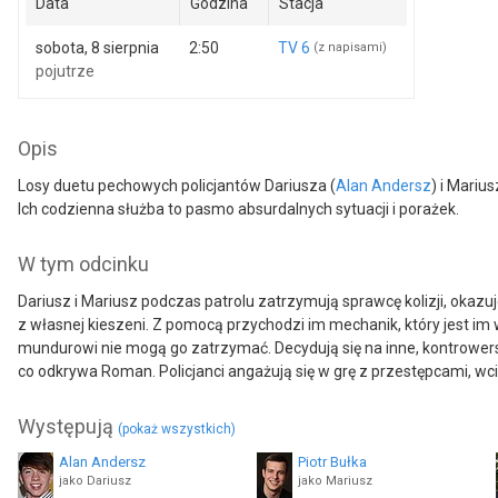
Data
Godzina
Stacja
sobota, 8 sierpnia
2:50
TV 6
(z napisami)
pojutrze
Opis
Losy duetu pechowych policjantów Dariusza (
Alan Andersz
) i Marius
Ich codzienna służba to pasmo absurdalnych sytuacji i porażek.
W tym odcinku
Dariusz i Mariusz podczas patrolu zatrzymują sprawcę kolizji, okazu
z własnej kieszeni. Z pomocą przychodzi im mechanik, który jest im w
mundurowi nie mogą go zatrzymać. Decydują się na inne, kontrower
co odkrywa Roman. Policjanci angażują się w grę z przestępcami, wci
Występują
(pokaż wszystkich)
Alan Andersz
Piotr Bułka
jako Dariusz
jako Mariusz