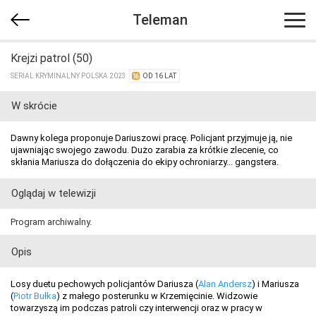
Teleman
Krejzi patrol (50)
SERIAL KRYMINALNY POLSKA 2023
OD 16 LAT
W skrócie
Dawny kolega proponuje Dariuszowi pracę. Policjant przyjmuje ją, nie
ujawniając swojego zawodu. Dużo zarabia za krótkie zlecenie, co
skłania Mariusza do dołączenia do ekipy ochroniarzy... gangstera.
Oglądaj w telewizji
Program archiwalny.
Opis
Losy duetu pechowych policjantów Dariusza (
Alan Andersz
) i Mariusza
(
Piotr Bułka
) z małego posterunku w Krzemięcinie. Widzowie
towarzyszą im podczas patroli czy interwencji oraz w pracy w