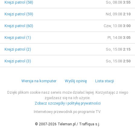
Krejzi patrol (58)
So, 08.08
3:55
Krejzi patrol (59)
Nd, 09.08
2:10
Krejzi patrol (60)
Czw, 13.08
3:00
Krejzi patrol (1)
Pt, 14.08
3:05
Krejzi patrol (2)
So, 15.08
2:15
Krejzi patrol (3)
So, 15.08
2:50
Wersja na komputer
Wyślij opinię
Lista stacji
Dzięki plikom cookie nasz serwis może działać lepiej. Korzystając z niego
zgadzasz się na ich użycie.
Zobacz szczegóły i politykę prywatności
Internetowy przewodnik po programie TV.
© 2007-2026 Teleman.pl / Traffiqua s.j.