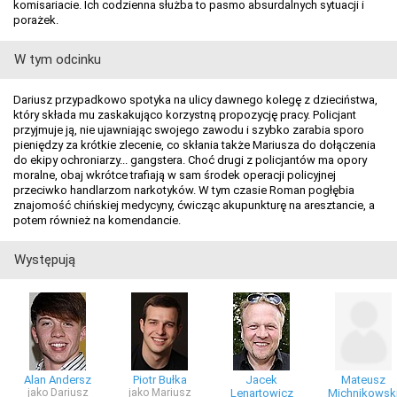
komisariacie. Ich codzienna służba to pasmo absurdalnych sytuacji i
porażek.
W tym odcinku
Dariusz przypadkowo spotyka na ulicy dawnego kolegę z dzieciństwa,
który składa mu zaskakująco korzystną propozycję pracy. Policjant
przyjmuje ją, nie ujawniając swojego zawodu i szybko zarabia sporo
pieniędzy za krótkie zlecenie, co skłania także Mariusza do dołączenia
do ekipy ochroniarzy... gangstera. Choć drugi z policjantów ma opory
moralne, obaj wkrótce trafiają w sam środek operacji policyjnej
przeciwko handlarzom narkotyków. W tym czasie Roman pogłębia
znajomość chińskiej medycyny, ćwicząc akupunkturę na aresztancie, a
potem również na komendancie.
Występują
Alan Andersz
Piotr Bułka
Jacek
Mateusz
jako Dariusz
jako Mariusz
Lenartowicz
Michnikowsk