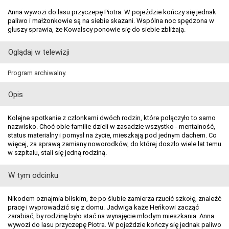
Anna wywozi do lasu przyczepę Piotra. W pojeździe kończy się jednak
paliwo i małżonkowie są na siebie skazani. Wspólna noc spędzona w
głuszy sprawia, że Kowalscy ponowie się do siebie zbliżają.
Oglądaj w telewizji
Program archiwalny.
Opis
Kolejne spotkanie z członkami dwóch rodzin, które połączyło to samo
nazwisko. Choć obie familie dzieli w zasadzie wszystko - mentalność,
status materialny i pomysł na życie, mieszkają pod jednym dachem. Co
więcej, za sprawą zamiany noworodków, do której doszło wiele lat temu
w szpitalu, stali się jedną rodziną.
W tym odcinku
Nikodem oznajmia bliskim, że po ślubie zamierza rzucić szkołę, znaleźć
pracę i wyprowadzić się z domu. Jadwiga każe Heńkowi zacząć
zarabiać, by rodzinę było stać na wynajęcie młodym mieszkania. Anna
wywozi do lasu przyczepę Piotra. W pojeździe kończy się jednak paliwo