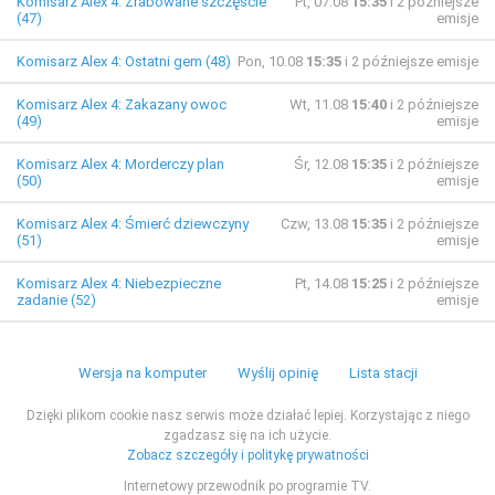
Komisarz Alex 4: Zrabowane szczęście
Pt, 07.08
15:35
i 2 późniejsze
(47)
emisje
Komisarz Alex 4: Ostatni gem (48)
Pon, 10.08
15:35
i 2 późniejsze emisje
Komisarz Alex 4: Zakazany owoc
Wt, 11.08
15:40
i 2 późniejsze
(49)
emisje
Komisarz Alex 4: Morderczy plan
Śr, 12.08
15:35
i 2 późniejsze
(50)
emisje
Komisarz Alex 4: Śmierć dziewczyny
Czw, 13.08
15:35
i 2 późniejsze
(51)
emisje
Komisarz Alex 4: Niebezpieczne
Pt, 14.08
15:25
i 2 późniejsze
zadanie (52)
emisje
Wersja na komputer
Wyślij opinię
Lista stacji
Dzięki plikom cookie nasz serwis może działać lepiej. Korzystając z niego
zgadzasz się na ich użycie.
Zobacz szczegóły i politykę prywatności
Internetowy przewodnik po programie TV.