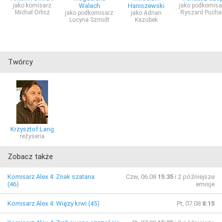
jako komisarz
Walach
Haniszewski
jako podkomisa
Michał Orlicz
Ryszard Pucha
jako podkomisarz
jako Adrian
Lucyna Szmidt
Kazubek
Twórcy
Krzysztof Lang
reżyseria
Zobacz także
Komisarz Alex 4: Znak szatana
Czw, 06.08
15:35
i 2 późniejsze
(46)
emisje
Komisarz Alex 4: Więzy krwi (45)
Pt, 07.08
8:15