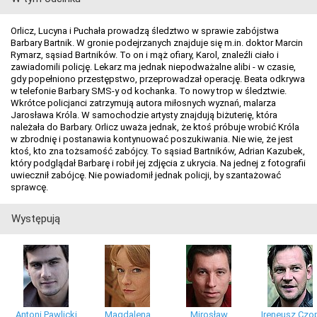
Orlicz, Lucyna i Puchała prowadzą śledztwo w sprawie zabójstwa
Barbary Bartnik. W gronie podejrzanych znajduje się m.in. doktor Marcin
Rymarz, sąsiad Bartników. To on i mąż ofiary, Karol, znaleźli ciało i
zawiadomili policję. Lekarz ma jednak niepodważalne alibi - w czasie,
gdy popełniono przestępstwo, przeprowadzał operację. Beata odkrywa
w telefonie Barbary SMS-y od kochanka. To nowy trop w śledztwie.
Wkrótce policjanci zatrzymują autora miłosnych wyznań, malarza
Jarosława Króla. W samochodzie artysty znajdują biżuterię, która
należała do Barbary. Orlicz uważa jednak, że ktoś próbuje wrobić Króla
w zbrodnię i postanawia kontynuować poszukiwania. Nie wie, że jest
ktoś, kto zna tożsamość zabójcy. To sąsiad Bartników, Adrian Kazubek,
który podglądał Barbarę i robił jej zdjęcia z ukrycia. Na jednej z fotografii
uwiecznił zabójcę. Nie powiadomił jednak policji, by szantażować
sprawcę.
Występują
Antoni Pawlicki
Magdalena
Mirosław
Ireneusz Czo