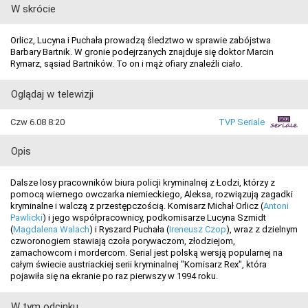
W skrócie
Orlicz, Lucyna i Puchała prowadzą śledztwo w sprawie zabójstwa
Barbary Bartnik. W gronie podejrzanych znajduje się doktor Marcin
Rymarz, sąsiad Bartników. To on i mąż ofiary znaleźli ciało.
Oglądaj w telewizji
Czw 6.08 8:20
TVP Seriale
Opis
Dalsze losy pracowników biura policji kryminalnej z Łodzi, którzy z
pomocą wiernego owczarka niemieckiego, Aleksa, rozwiązują zagadki
kryminalne i walczą z przestępczością. Komisarz Michał Orlicz (
Antoni
Pawlicki
) i jego współpracownicy, podkomisarze Lucyna Szmidt
(
Magdalena Walach
) i Ryszard Puchała (
Ireneusz Czop
), wraz z dzielnym
czworonogiem stawiają czoła porywaczom, złodziejom,
zamachowcom i mordercom. Serial jest polską wersją popularnej na
całym świecie austriackiej serii kryminalnej "Komisarz Rex", która
pojawiła się na ekranie po raz pierwszy w 1994 roku.
W tym odcinku