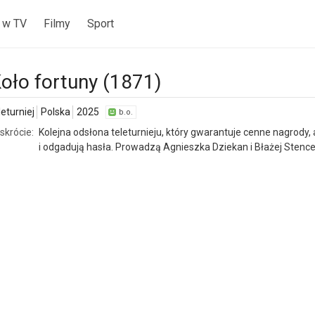
 w TV
Filmy
Sport
oło fortuny (1871)
leturniej
Polska
2025
b.o.
skrócie:
Kolejna odsłona teleturnieju, który gwarantuje cenne nagrody,
i odgadują hasła. Prowadzą Agnieszka Dziekan i Błażej Stence