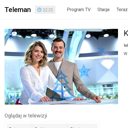
Teleman
Program TV
Stacje
Teraz
22
:
23
K
te
W 
Oglądaj w telewizji