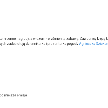
kom cenne nagrody, a widzom - wyśmienitą zabawę. Zawodnicy kręcą kołe
ących zadebiutują dziennikarka i prezenterka pogody
Agnieszka Dzieka
 późniejsza emisja