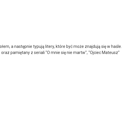
m, a następnie typują litery, które być może znajdują się w haśle.
n
oraz pamiętany z seriali "O mnie się nie martw", "Ojciec Mateusz"