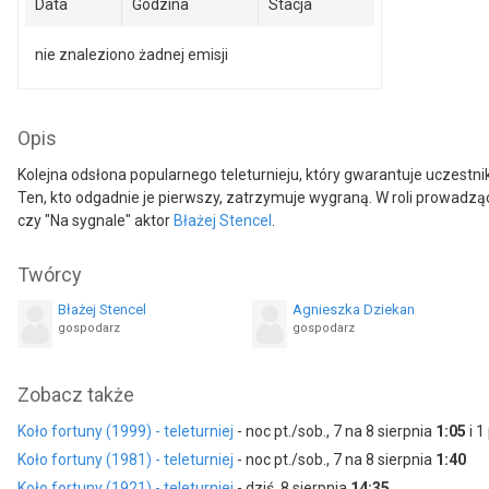
Data
Godzina
Stacja
nie znaleziono żadnej emisji
Opis
Kolejna odsłona popularnego teleturnieju, który gwarantuje uczestni
Ten, kto odgadnie je pierwszy, zatrzymuje wygraną. W roli prowadz
czy "Na sygnale" aktor
Błażej Stencel
.
Twórcy
Błażej Stencel
Agnieszka Dziekan
gospodarz
gospodarz
Zobacz także
Koło fortuny (1999) - teleturniej
- noc pt./sob., 7 na 8 sierpnia
1:05
i 1
Koło fortuny (1981) - teleturniej
- noc pt./sob., 7 na 8 sierpnia
1:40
Koło fortuny (1921) - teleturniej
- dziś, 8 sierpnia
14:35