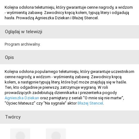
Kolejna odsłona teleturnieju, który gwarantuje cenne nagrody, a widzom
- wyśmienitą zabawę. Zawodnicy kręcą kołem, typują litery i odgadują
hasła. Prowadzą Agnieszka Dziekan i Błażej Stencel.
Oglądaj w telewizji
Program archiwalny.
Opis
Kolejna odsłona popularnego teleturnieju, który gwarantuje uczestnikom
cenne nagrody, a widzom - wyśmienitą zabawę. Zawodnicy kręcą
kołem, a następnie typują litery, które być może znajdują się w haśle.
Ten, kto odgadnie je pierwszy, zatrzymuje wygraną. W roli
prowadzących zadebiutują dziennikarka i prezenterka pogody
Agnieszka Dziekan
oraz pamiętany z seriali "O mnie się nie martw",
"Ojciec Mateusz" czy "Na sygnale" aktor
Błażej Stencel
.
Twórcy