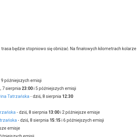
w, a trasa będzie stopniowo się obniżać. Na finałowych kilometrach kola
i 9 późniejszych emisji
, 7 sierpnia
23:00
i 5 późniejszych emisji
wina Tatrzańska
- dziś, 8 sierpnia
12:30
trzańska
- dziś, 8 sierpnia
13:00
i 2 późniejsze emisje
atrzańska
- dziś, 8 sierpnia
15:15
i 6 późniejszych emisji
jsze emisje
późniejszych emisji