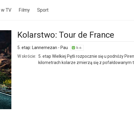
 w TV
Filmy
Sport
Kolarstwo: Tour de France
5. etap: Lannemezan - Pau
b.o.
W skrócie:
5. etap Wielkiej Pętli rozpocznie się u podnóży Pir
kilometrach kolarze zmierzą się z pofałdowanym 