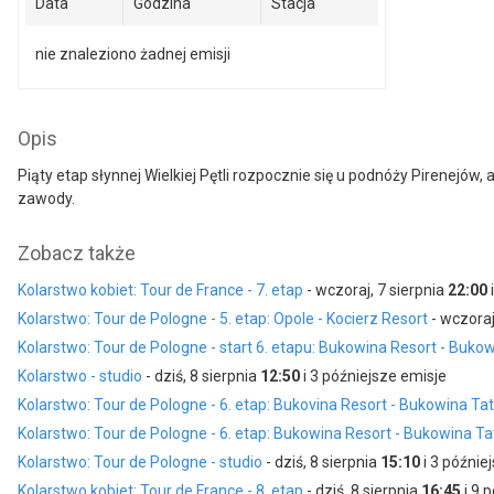
Data
Godzina
Stacja
nie znaleziono żadnej emisji
Opis
Piąty etap słynnej Wielkiej Pętli rozpocznie się u podnóży Pirenejó
zawody.
Zobacz także
Kolarstwo kobiet: Tour de France - 7. etap
- wczoraj, 7 sierpnia
22:00
Kolarstwo: Tour de Pologne - 5. etap: Opole - Kocierz Resort
- wczoraj
Kolarstwo: Tour de Pologne - start 6. etapu: Bukowina Resort - Buko
Kolarstwo - studio
- dziś, 8 sierpnia
12:50
i 3 późniejsze emisje
Kolarstwo: Tour de Pologne - 6. etap: Bukovina Resort - Bukowina Ta
Kolarstwo: Tour de Pologne - 6. etap: Bukowina Resort - Bukowina T
Kolarstwo: Tour de Pologne - studio
- dziś, 8 sierpnia
15:10
i 3 późnie
Kolarstwo kobiet: Tour de France - 8. etap
- dziś, 8 sierpnia
16:45
i 9 