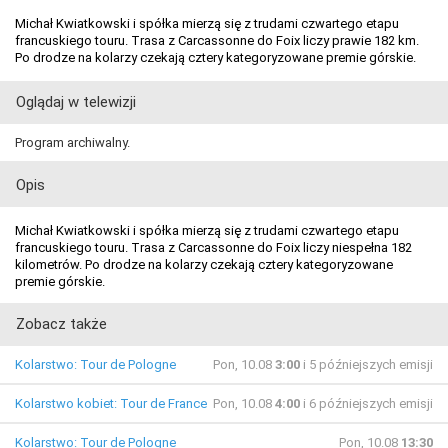
Michał Kwiatkowski i spółka mierzą się z trudami czwartego etapu
francuskiego touru. Trasa z Carcassonne do Foix liczy prawie 182 km.
Po drodze na kolarzy czekają cztery kategoryzowane premie górskie.
Oglądaj w telewizji
Program archiwalny.
Opis
Michał Kwiatkowski i spółka mierzą się z trudami czwartego etapu
francuskiego touru. Trasa z Carcassonne do Foix liczy niespełna 182
kilometrów. Po drodze na kolarzy czekają cztery kategoryzowane
premie górskie.
Zobacz także
Kolarstwo: Tour de Pologne
Pon, 10.08
3:00
i 5 późniejszych emisji
Kolarstwo kobiet: Tour de France
Pon, 10.08
4:00
i 6 późniejszych emisji
Kolarstwo: Tour de Pologne
Pon, 10.08
13:30