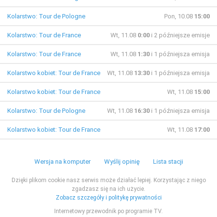
Kolarstwo: Tour de Pologne
Pon, 10.08
15:00
Kolarstwo: Tour de France
Wt, 11.08
0:00
i 2 późniejsze emisje
Kolarstwo: Tour de France
Wt, 11.08
1:30
i 1 późniejsza emisja
Kolarstwo kobiet: Tour de France
Wt, 11.08
13:30
i 1 późniejsza emisja
Kolarstwo kobiet: Tour de France
Wt, 11.08
15:00
Kolarstwo: Tour de Pologne
Wt, 11.08
16:30
i 1 późniejsza emisja
Kolarstwo kobiet: Tour de France
Wt, 11.08
17:00
Wersja na komputer
Wyślij opinię
Lista stacji
Dzięki plikom cookie nasz serwis może działać lepiej. Korzystając z niego
zgadzasz się na ich użycie.
Zobacz szczegóły i politykę prywatności
Internetowy przewodnik po programie TV.