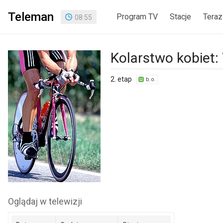
Teleman
Program TV
Stacje
Teraz
08
:
55
Kolarstwo kobiet:
2. etap
b.o.
Oglądaj w telewizji