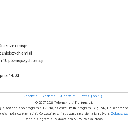
źniejsze emisje
późniejszych emisji
5
i 10 późniejszych emisji
rpnia
14:00
Redakcja
Reklama
Archiwum
Prześlij opinię
© 2007-2026 Teleman.pl / Traffiqua s.j.
y przewodnik po programie TV. Znajdziesz tu m.in. program TVP, TVN, Polsat oraz po
rwis może działać lepiej. Korzystając z niego zgadzasz się na ich użycie.
Zobacz szc
Dane o programie TV dostarcza AKPA Polska Press.