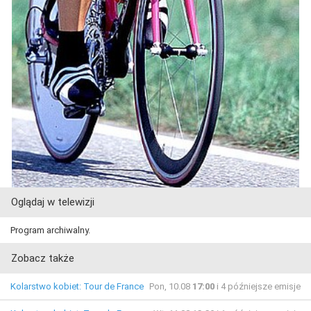
Oglądaj w telewizji
Program archiwalny.
Zobacz także
Kolarstwo kobiet: Tour de France
Pon, 10.08
17:00
i 4 późniejsze emisje