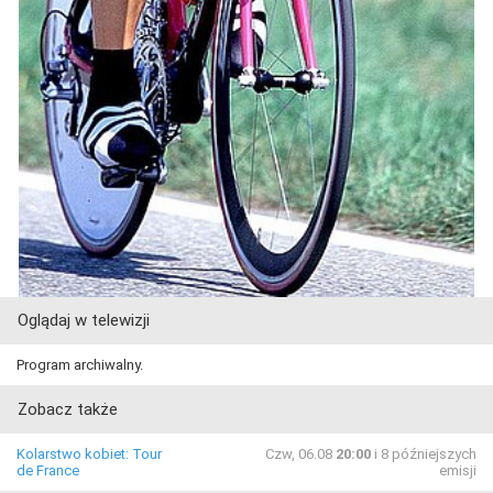
Oglądaj w telewizji
Program archiwalny.
Zobacz także
Kolarstwo kobiet: Tour
Czw, 06.08
20:00
i 8 późniejszych
de France
emisji