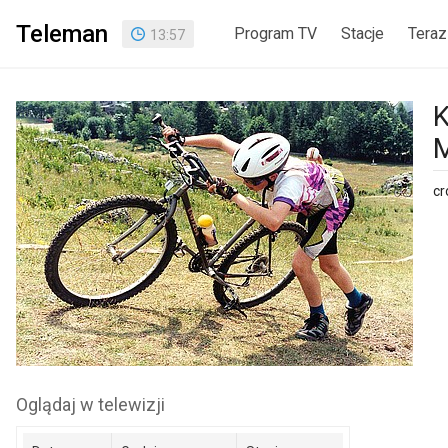
Teleman
Program TV
Stacje
Teraz
13
:
57
K
cr
Oglądaj w telewizji