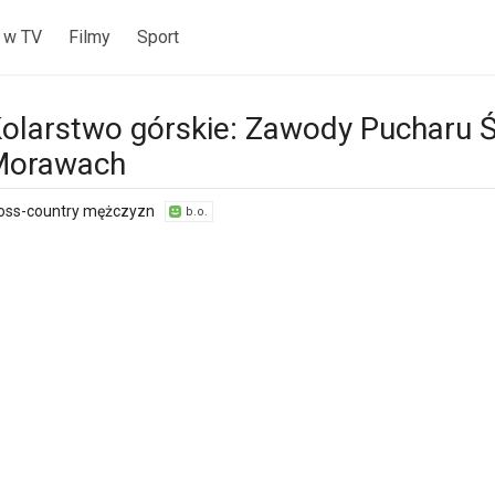
 w TV
Filmy
Sport
olarstwo górskie: Zawody Pucharu 
Morawach
oss-country mężczyzn
b.o.