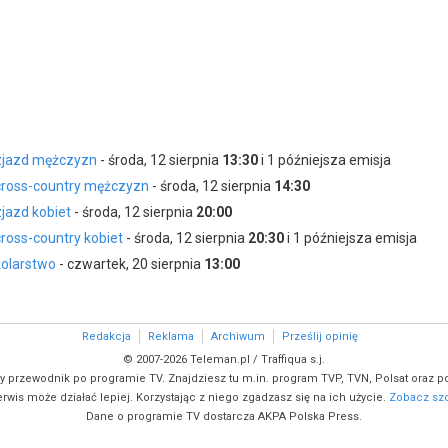
 zjazd mężczyzn
- środa, 12 sierpnia
13:30
i 1 późniejsza emisja
 cross-country mężczyzn
- środa, 12 sierpnia
14:30
zjazd kobiet
- środa, 12 sierpnia
20:00
cross-country kobiet
- środa, 12 sierpnia
20:30
i 1 późniejsza emisja
kolarstwo
- czwartek, 20 sierpnia
13:00
Redakcja
Reklama
Archiwum
Prześlij opinię
© 2007-2026 Teleman.pl / Traffiqua s.j.
y przewodnik po programie TV. Znajdziesz tu m.in. program TVP, TVN, Polsat oraz po
rwis może działać lepiej. Korzystając z niego zgadzasz się na ich użycie.
Zobacz szc
Dane o programie TV dostarcza AKPA Polska Press.