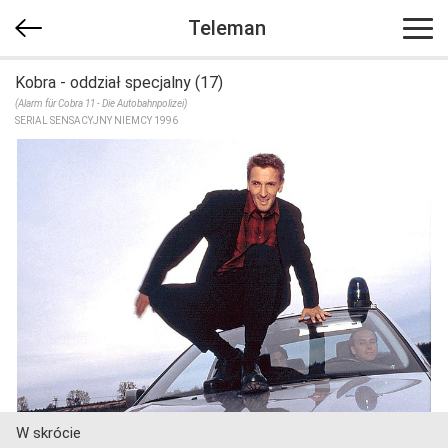
Teleman
Kobra - oddział specjalny (17)
(Alarm für Cobra 11 - Die Autobahnpolizei)
SERIAL SENSACYJNY NIEMCY 1996
W skrócie