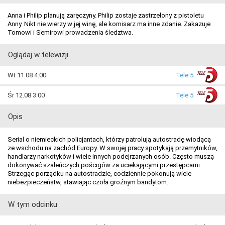
Anna i Philip planują zaręczyny. Philip zostaje zastrzelony z pistoletu
Anny. Nikt nie wierzy w jej winę, ale komisarz ma inne zdanie. Zakazuje
Tomowi i Semirowi prowadzenia śledztwa.
Oglądaj w telewizji
Wt 11.08 4:00
Tele 5
Śr 12.08 3:00
Tele 5
Opis
Serial o niemieckich policjantach, którzy patrolują autostradę wiodącą
ze wschodu na zachód Europy. W swojej pracy spotykają przemytników,
handlarzy narkotyków i wiele innych podejrzanych osób. Często muszą
dokonywać szaleńczych pościgów za uciekającymi przestępcami.
Strzegąc porządku na autostradzie, codziennie pokonują wiele
niebezpieczeństw, stawiając czoła groźnym bandytom.
W tym odcinku