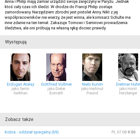
Anna i Philip mają zamiar urządzić swoje zaręczyny w Paryżu. Jednak
ktoś cały czas ich śledzi. W drodze do Francji Philip zostaje
zamordowany. Narzędziem zbrodni jest pistolet Anny. Nikt z jej
współpracowników nie wierzy, że jest winna, ale komisarz Schulte ma
inne zdanie na ten temat. Zakazuje Tomowi i Semirowi prowadzenia
śledztwa, ale oni próbują na własną rękę dociec prawdy.
Występują
Erdogan Atalay
Gottfried Vollmer
Niels Kurvin
Dietmar Huh
jako Semir
jako Dieter
jako Hartmut
jako Horst
Gerkhan
Bonrath
Freund
Herzberger
Zobacz także
Kobra - oddział specjalny (69)
Pt, 07.08
9:50