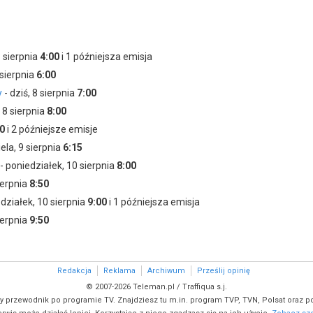
8 sierpnia
4:00
i 1 późniejsza emisja
 sierpnia
6:00
y
- dziś, 8 sierpnia
7:00
, 8 sierpnia
8:00
0
i 2 późniejsze emisje
ela, 9 sierpnia
6:15
- poniedziałek, 10 sierpnia
8:00
ierpnia
8:50
działek, 10 sierpnia
9:00
i 1 późniejsza emisja
ierpnia
9:50
Redakcja
Reklama
Archiwum
Prześlij opinię
© 2007-2026 Teleman.pl / Traffiqua s.j.
y przewodnik po programie TV. Znajdziesz tu m.in. program TVP, TVN, Polsat oraz po