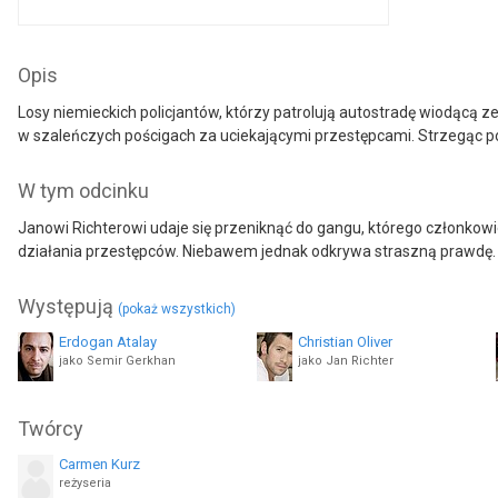
Opis
Losy niemieckich policjantów, którzy patrolują autostradę wiodącą 
w szaleńczych pościgach za uciekającymi przestępcami. Strzegąc p
W tym odcinku
Janowi Richterowi udaje się przeniknąć do gangu, którego członkowi
działania przestępców. Niebawem jednak odkrywa straszną prawdę. O
Występują
(pokaż wszystkich)
Erdogan Atalay
Christian Oliver
jako Semir Gerkhan
jako Jan Richter
Dietmar Huhn
René Steinke
Twórcy
jako Horst 'Hotte' Herzberger
Carmen Kurz
reżyseria