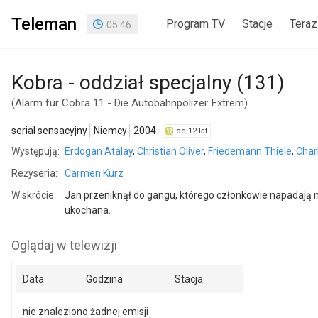
Teleman
Program TV
Stacje
Teraz
05
:
46
Kobra - oddział specjalny (131)
(Alarm für Cobra 11 - Die Autobahnpolizei: Extrem)
serial sensacyjny
Niemcy
2004
od 12 lat
Występują:
Erdogan Atalay
,
Christian Oliver
,
Friedemann Thiele
,
Char
Reżyseria:
Carmen Kurz
W skrócie:
Jan przeniknął do gangu, którego członkowie napadają n
ukochana.
Oglądaj w telewizji
Data
Godzina
Stacja
nie znaleziono żadnej emisji