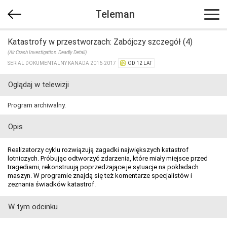
Teleman
Katastrofy w przestworzach: Zabójczy szczegół (4)
(Air Crash Investigation: Deadly Detail)
SERIAL DOKUMENTALNY KANADA 2016-2017
OD 12 LAT
Oglądaj w telewizji
Program archiwalny.
Opis
Realizatorzy cyklu rozwiązują zagadki największych katastrof
lotniczych. Próbując odtworzyć zdarzenia, które miały miejsce przed
tragediami, rekonstruują poprzedzające je sytuacje na pokładach
maszyn. W programie znajdą się też komentarze specjalistów i
zeznania świadków katastrof.
W tym odcinku