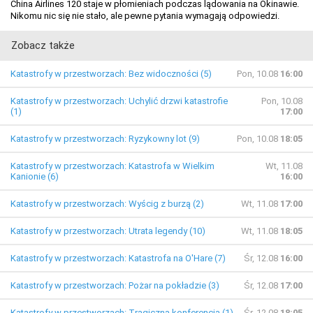
China Airlines 120 staje w płomieniach podczas lądowania na Okinawie.
Nikomu nic się nie stało, ale pewne pytania wymagają odpowiedzi.
Zobacz także
Katastrofy w przestworzach: Bez widoczności (5)
Pon, 10.08
16:00
Katastrofy w przestworzach: Uchylić drzwi katastrofie
Pon, 10.08
(1)
17:00
Katastrofy w przestworzach: Ryzykowny lot (9)
Pon, 10.08
18:05
Katastrofy w przestworzach: Katastrofa w Wielkim
Wt, 11.08
Kanionie (6)
16:00
Katastrofy w przestworzach: Wyścig z burzą (2)
Wt, 11.08
17:00
Katastrofy w przestworzach: Utrata legendy (10)
Wt, 11.08
18:05
Katastrofy w przestworzach: Katastrofa na O'Hare (7)
Śr, 12.08
16:00
Katastrofy w przestworzach: Pożar na pokładzie (3)
Śr, 12.08
17:00
Katastrofy w przestworzach: Tragiczna konferencja (1)
Śr, 12.08
18:05