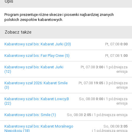
Opis
Program prezentuje różne skecze i piosenki najbardziej znanych
polskich zespołów kabaretowych.
Zobacz także
Kabaretowy szał bis: Kabaret Jurki (20)
Pt, 07.08
0:00
Kabaretowy szał bis: Fair Play Crew (5)
Pt, 07.08
1:00
Kabaretowy szał bis: Kabaret Jurki
Pt, 07.08
3:00
i 1 późniejsza
(12)
emisja
Kabaretowy szał 2026: Kabaret Smile
Pt, 07.08
19:05
i 3 późniejsze
(3)
emisje
Kabaretowy szał bis: Kabaret Łowcy.B
So, 08.08
0:00
i 1 późniejsza
(22)
emisja
Kabaretowy szał bis: Smile (1)
So, 08.08
2:05
i 1 późniejsza emisja
Kabaretowy szał bis: Kabaret Moralnego
So, 08.08
3:05
Niepokoju (18)
i 1 późniejsza emisja