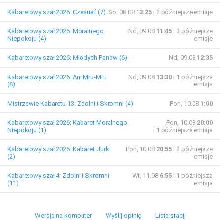
Kabaretowy szał 2026: Czesuaf (7)
So, 08.08
13:25
i 2 późniejsze emisje
Kabaretowy szał 2026: Moralnego
Nd, 09.08
11:45
i 3 późniejsze
Niepokoju (4)
emisje
Kabaretowy szał 2026: Młodych Panów (6)
Nd, 09.08
12:35
Kabaretowy szał 2026: Ani Mru-Mru
Nd, 09.08
13:30
i 1 późniejsza
(8)
emisja
Mistrzowie Kabaretu 13: Zdolni i Skromni (4)
Pon, 10.08
1:00
Kabaretowy szał 2026: Kabaret Moralnego
Pon, 10.08
20:00
Niepokoju (1)
i 1 późniejsza emisja
Kabaretowy szał 2026: Kabaret Jurki
Pon, 10.08
20:55
i 2 późniejsze
(2)
emisje
Kabaretowy szał 4: Zdolni i Skromni
Wt, 11.08
6:55
i 1 późniejsza
(11)
emisja
Wersja na komputer
Wyślij opinię
Lista stacji