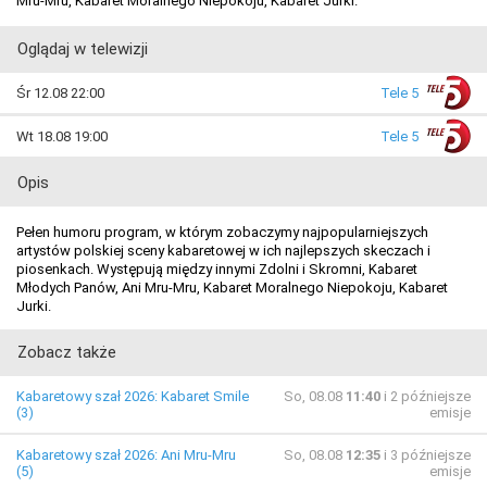
Mru-Mru, Kabaret Moralnego Niepokoju, Kabaret Jurki.
Oglądaj w telewizji
Śr 12.08 22:00
Tele 5
Wt 18.08 19:00
Tele 5
Opis
Pełen humoru program, w którym zobaczymy najpopularniejszych
artystów polskiej sceny kabaretowej w ich najlepszych skeczach i
piosenkach. Występują między innymi Zdolni i Skromni, Kabaret
Młodych Panów, Ani Mru-Mru, Kabaret Moralnego Niepokoju, Kabaret
Jurki.
Zobacz także
Kabaretowy szał 2026: Kabaret Smile
So, 08.08
11:40
i 2 późniejsze
(3)
emisje
Kabaretowy szał 2026: Ani Mru-Mru
So, 08.08
12:35
i 3 późniejsze
(5)
emisje