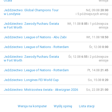
Ocala
emisja
Jeździectwo: Global Champions Tour
Nd, 09.08
20:00
w Londynie
i 5 późniejszych emisji
Jeździectwo: Zawody Pucharu Świata
Wt, 11.08
8:05
i 1 późniejsza
w Fort Worth
emisja
Jeździectwo: League of Nations - Abu Zabi
Wt, 11.08
18:50
Jeździectwo: League of Nations - Rotterdam
Śr, 12.08
0:00
Jeździectwo: Zawody Pucharu Świata
Śr, 12.08
6:55
i 2 późniejsze
w Fort Worth
emisje
Jeździectwo: League of Nations - Rotterdam
Pt, 14.08
21:45
Jeździectwo: Longines FEI World Cup
So, 15.08
0:20
Jeździectwo: Mistrzostwa świata - Akwizgran 2026
So, 22.08
21:00
Wersja na komputer
Wyślij opinię
Lista stacji