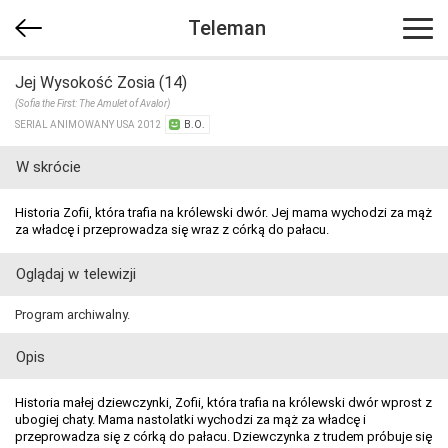
Teleman
Jej Wysokość Zosia (14)
(Sofia the First: The Amulet of Avalor)
SERIAL ANIMOWANY USA 2012
B.O.
W skrócie
Historia Zofii, która trafia na królewski dwór. Jej mama wychodzi za mąż
za władcę i przeprowadza się wraz z córką do pałacu.
Oglądaj w telewizji
Program archiwalny.
Opis
Historia małej dziewczynki, Zofii, która trafia na królewski dwór wprost z
ubogiej chaty. Mama nastolatki wychodzi za mąż za władcę i
przeprowadza się z córką do pałacu. Dziewczynka z trudem próbuje się