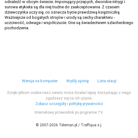
odnaleźć w obcym świecie. Imponujący przepych, dworskie intrygi i
surowa etykieta są dla niej trudne do zaakceptowania. Z czasem
dziewczynka uczy się, co oznacza bycie prawdziwą księżniczką.
Ważniejsze od bogatych strojów i urody są cechy charakteru -
uczciwość, odwaga i współczucie. One są świadectwem szlacheckiego
pochodzenia.
Wersja na komputer
Wyślij opinię
Lista stacji
Dzięki plikom cookie nasz serwis może działać lepiej. Korzystając z niego
zgadzasz się na ich użycie.
Zobacz szczegóły i politykę prywatności
Internetowy przewodnik po programie TV.
© 2007-2026 Teleman.pl / Traffiqua s.j.