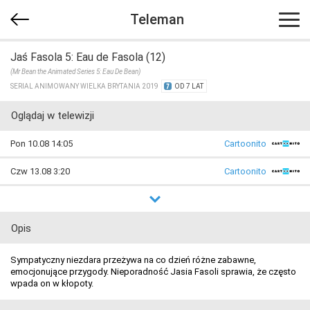
Teleman
Jaś Fasola 5: Eau de Fasola (12)
(Mr Bean the Animated Series 5: Eau De Bean)
SERIAL ANIMOWANY WIELKA BRYTANIA 2019
OD 7 LAT
Oglądaj w telewizji
Pon 10.08 14:05
Cartoonito
Czw 13.08 3:20
Cartoonito
Opis
Sympatyczny niezdara przeżywa na co dzień różne zabawne,
emocjonujące przygody. Nieporadność Jasia Fasoli sprawia, że często
wpada on w kłopoty.