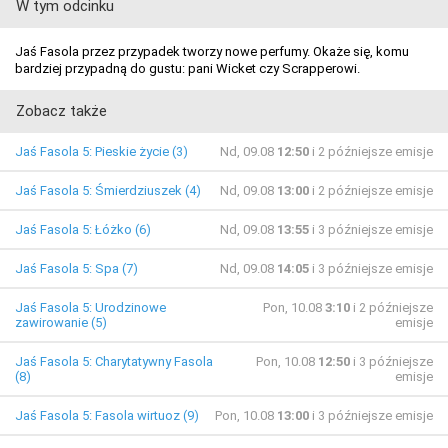
W tym odcinku
Jaś Fasola przez przypadek tworzy nowe perfumy. Okaże się, komu
bardziej przypadną do gustu: pani Wicket czy Scrapperowi.
Zobacz także
Jaś Fasola 5: Pieskie życie (3)
Nd, 09.08
12:50
i 2 późniejsze emisje
Jaś Fasola 5: Śmierdziuszek (4)
Nd, 09.08
13:00
i 2 późniejsze emisje
Jaś Fasola 5: Łóżko (6)
Nd, 09.08
13:55
i 3 późniejsze emisje
Jaś Fasola 5: Spa (7)
Nd, 09.08
14:05
i 3 późniejsze emisje
Jaś Fasola 5: Urodzinowe
Pon, 10.08
3:10
i 2 późniejsze
zawirowanie (5)
emisje
Jaś Fasola 5: Charytatywny Fasola
Pon, 10.08
12:50
i 3 późniejsze
(8)
emisje
Jaś Fasola 5: Fasola wirtuoz (9)
Pon, 10.08
13:00
i 3 późniejsze emisje