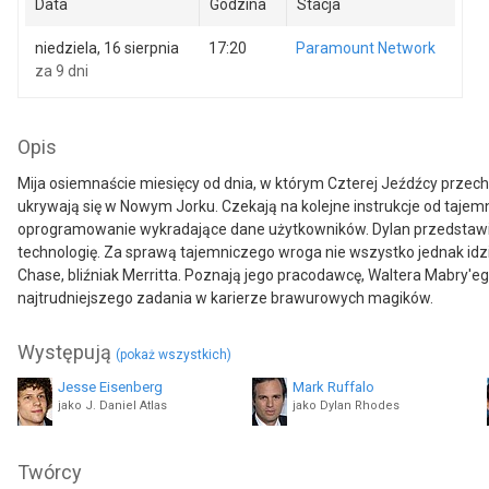
Data
Godzina
Stacja
niedziela, 16 sierpnia
17:20
Paramount Network
za 9 dni
Opis
Mija osiemnaście miesięcy od dnia, w którym Czterej Jeźdźcy przechy
ukrywają się w Nowym Jorku. Czekają na kolejne instrukcje od taj
oprogramowanie wykradające dane użytkowników. Dylan przedstawia 
technologię. Za sprawą tajemniczego wroga nie wszystko jednak idzi
Chase, bliźniak Merritta. Poznają jego pracodawcę, Waltera Mabry'
najtrudniejszego zadania w karierze brawurowych magików.
Występują
(pokaż wszystkich)
Jesse Eisenberg
Mark Ruffalo
jako J. Daniel Atlas
jako Dylan Rhodes
Jay Chou
Sanaa Lathan
Twórcy
jako Li
jako Deputy Director Natalie Austin