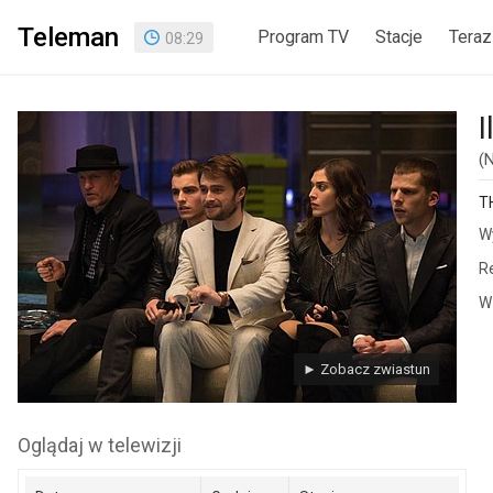
Teleman
Program TV
Stacje
Teraz
08
:
29
I
(
T
W
Re
W 
► Zobacz zwiastun
Oglądaj w telewizji