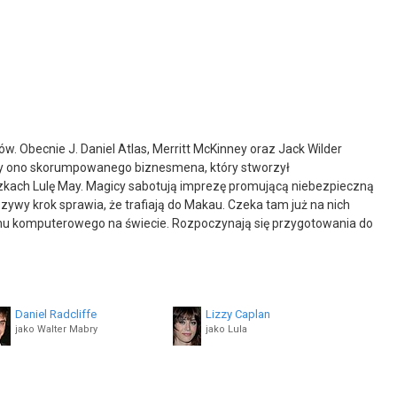
w. Obecnie J. Daniel Atlas, Merritt McKinney oraz Jack Wilder
czy ono skorumpowanego biznesmena, który stworzył
czkach Lulę May. Magicy sabotują imprezę promującą niebezpieczną
ywy krok sprawia, że trafiają do Makau. Czeka tam już na nich
stemu komputerowego na świecie. Rozpoczynają się przygotowania do
Daniel Radcliffe
Lizzy Caplan
jako Walter Mabry
jako Lula
David Warshofsky
William Henderson
jako Agent Cowan
jako Young Dylan