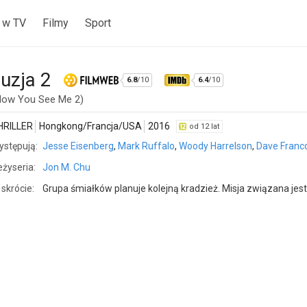
 w TV
Filmy
Sport
luzja 2
6.8
/10
6.4
/10
Now You See Me 2)
HRILLER
Hongkong/Francja/USA
2016
od 12 lat
ystępują:
Jesse Eisenberg
,
Mark Ruffalo
,
Woody Harrelson
,
Dave Franc
żyseria:
Jon M. Chu
skrócie:
Grupa śmiałków planuje kolejną kradzież. Misja związana jest