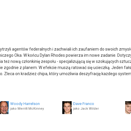
trzyli agentów federalnych i zachwiali ich zaufaniem do swoich zmysłó
emniczego Oka. W końcu Dylan Rhodes powierza im nowe zadanie. Doty
też nową członkinię zespołu - specjalizującą się w szokujących sztu
e zgodnie z planem. W efekcie muszą ratować się ucieczką. Jeden fałsz
ego. Zleca on kradzież chipa, który umożliwia deszyfrację każdego sy
Woody Harrelson
Dave Franco
jako Merritt McKinney
jako Jack Wilder
Michael Caine
Morgan Freeman
jako Arthur Tressler
jako Thaddeus Bradley