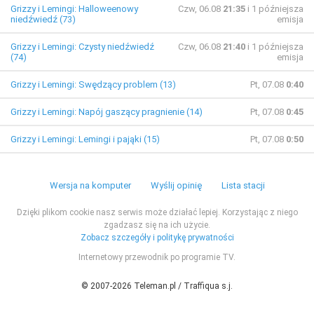
Grizzy i Lemingi: Halloweenowy
Czw, 06.08
21:35
i 1 późniejsza
niedźwiedź (73)
emisja
Grizzy i Lemingi: Czysty niedźwiedź
Czw, 06.08
21:40
i 1 późniejsza
(74)
emisja
Grizzy i Lemingi: Swędzący problem (13)
Pt, 07.08
0:40
Grizzy i Lemingi: Napój gaszący pragnienie (14)
Pt, 07.08
0:45
Grizzy i Lemingi: Lemingi i pająki (15)
Pt, 07.08
0:50
Wersja na komputer
Wyślij opinię
Lista stacji
Dzięki plikom cookie nasz serwis może działać lepiej. Korzystając z niego
zgadzasz się na ich użycie.
Zobacz szczegóły i politykę prywatności
Internetowy przewodnik po programie TV.
© 2007-2026 Teleman.pl / Traffiqua s.j.