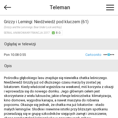
Teleman
Grizzy i Lemingi: Niedźwiedź pod kluczem (61)
(Grizzy and the Lemmings: Bear Under Lock and Key)
SERIAL ANIMOWANY FRANCJA 2017
B.O.
Oglądaj w telewizji
Pon 10.08 0:55
Cartoonito
Opis
Pośrodku głębokiego lasu znajduje się niewielka chatka leśniczego.
Niedźwiedź Grizzly już od dłuższego czasu marzy by zostać jej
lokatorem. Kiedy właściciel wyjeżdża na weekend, miś korzysta z okazji
i wprowadza się do nowego domku. Jego głównym celem jest
skorzystanie z wielu luksusów, jakie oferuje leśniczówka: klimatyzacja,
kino domowe, wygodna kanapa, a nawet maszyna do robienia
popcornu. Okazuje się jednak, że chatka ma już lokatorów - stado
małych lemingów. Słodkie i niewinne istotki przy bliższym spotkaniu
przeradzają się w grupę szkodników siejących zamęt i zniszczenie,