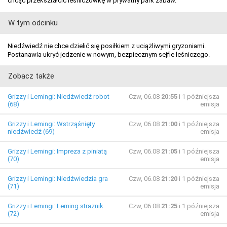
chcąc przekształcić leśniczówkę w prywatny park zabaw.
W tym odcinku
Niedźwiedź nie chce dzielić się posiłkiem z uciążliwymi gryzoniami.
Postanawia ukryć jedzenie w nowym, bezpiecznym sejfie leśniczego.
Zobacz także
Grizzy i Lemingi: Niedźwiedź robot
Czw, 06.08
20:55
i 1 późniejsza
(68)
emisja
Grizzy i Lemingi: Wstrząśnięty
Czw, 06.08
21:00
i 1 późniejsza
niedźwiedź (69)
emisja
Grizzy i Lemingi: Impreza z piniatą
Czw, 06.08
21:05
i 1 późniejsza
(70)
emisja
Grizzy i Lemingi: Niedźwiedzia gra
Czw, 06.08
21:20
i 1 późniejsza
(71)
emisja
Grizzy i Lemingi: Leming strażnik
Czw, 06.08
21:25
i 1 późniejsza
(72)
emisja