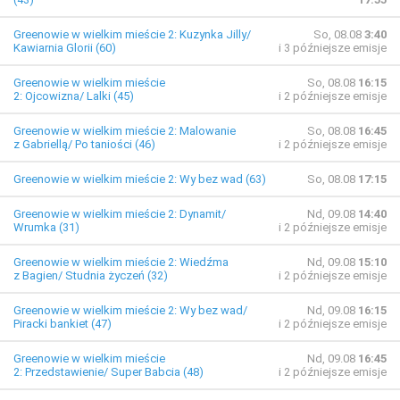
Greenowie w wielkim mieście 2: Kuzynka Jilly/
So, 08.08
3:40
Kawiarnia Glorii (60)
i 3 późniejsze emisje
Greenowie w wielkim mieście
So, 08.08
16:15
2: Ojcowizna/ Lalki (45)
i 2 późniejsze emisje
Greenowie w wielkim mieście 2: Malowanie
So, 08.08
16:45
z Gabriellą/ Po taniości (46)
i 2 późniejsze emisje
Greenowie w wielkim mieście 2: Wy bez wad (63)
So, 08.08
17:15
Greenowie w wielkim mieście 2: Dynamit/
Nd, 09.08
14:40
Wrumka (31)
i 2 późniejsze emisje
Greenowie w wielkim mieście 2: Wiedźma
Nd, 09.08
15:10
z Bagien/ Studnia życzeń (32)
i 2 późniejsze emisje
Greenowie w wielkim mieście 2: Wy bez wad/
Nd, 09.08
16:15
Piracki bankiet (47)
i 2 późniejsze emisje
Greenowie w wielkim mieście
Nd, 09.08
16:45
2: Przedstawienie/ Super Babcia (48)
i 2 późniejsze emisje