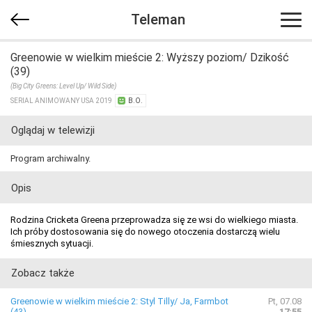
Teleman
Greenowie w wielkim mieście 2: Wyższy poziom/ Dzikość
(39)
(Big City Greens: Level Up/ Wild Side)
SERIAL ANIMOWANY USA 2019
B.O.
Oglądaj w telewizji
Program archiwalny.
Opis
Rodzina Cricketa Greena przeprowadza się ze wsi do wielkiego miasta.
Ich próby dostosowania się do nowego otoczenia dostarczą wielu
śmiesznych sytuacji.
Zobacz także
Greenowie w wielkim mieście 2: Styl Tilly/ Ja, Farmbot
Pt, 07.08
(43)
17:55