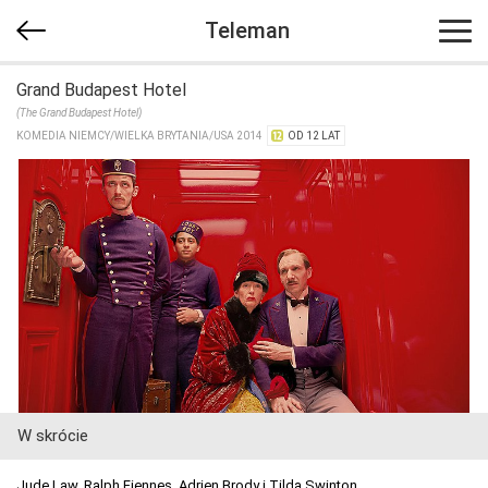
Teleman
Grand Budapest Hotel
(The Grand Budapest Hotel)
KOMEDIA NIEMCY/​WIELKA BRYTANIA/​USA 2014
OD 12 LAT
W skrócie
Jude Law, Ralph Fiennes, Adrien Brody i Tilda Swinton..