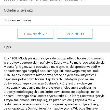
Oglądaj w telewizji
Program archiwalny.
★
★
Filmweb:
7.7
IMDb:
8.1
Opis
Rok 1968. Młody pisarz przybywa do podupadłego hotelu położonego
w środkowoeuropejskim państwie Zubrowka. Poznaje jego właściciela,
Moustafę. Mężczyzna opowiada mu o tym, w jaki sposób wszedł w
posiadanie tego niegdyś popularnego i luksusowego miejsca. Rok
1932. Młody Moustafa rozpoczyna pracę boya w ekskluzywnym i
bajecznie położonym hotelu. Tajniki fachu zdobywa pod okiem
doświadczonego konsjerża Gustave'a, który jest prawdziwym
mistrzem. Nienaganne maniery, dyskrecja i elegancja zjednują mu
przychylność bogatych dam, które sowicie mu się odpłacają, także
nocami. Pewnego dnia umiera arystokratka D., z którą Gustave'a łączyła
zażyła znajomość. Okazuje się, że przed śmiercią zapisała mu w
testamencie renesansowy obraz o ogromnej wartości. Syn kobiety,
psychopatyczny Dmitri, nie jest tym zachwycony. Wkrótce Gustave