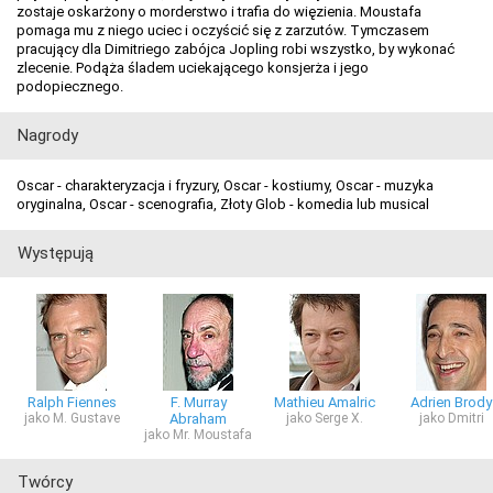
zostaje oskarżony o morderstwo i trafia do więzienia. Moustafa
pomaga mu z niego uciec i oczyścić się z zarzutów. Tymczasem
pracujący dla Dimitriego zabójca Jopling robi wszystko, by wykonać
zlecenie. Podąża śladem uciekającego konsjerża i jego
podopiecznego.
Nagrody
Oscar - charakteryzacja i fryzury, Oscar - kostiumy, Oscar - muzyka
oryginalna, Oscar - scenografia, Złoty Glob - komedia lub musical
Występują
Ralph Fiennes
F. Murray
Mathieu Amalric
Adrien Brody
jako M. Gustave
Abraham
jako Serge X.
jako Dmitri
jako Mr. Moustafa
Twórcy