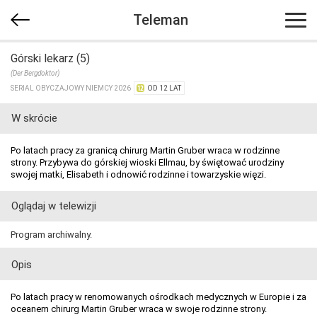
Teleman
Górski lekarz (5)
(Der Bergdoktor)
SERIAL OBYCZAJOWY NIEMCY 2026
OD 12 LAT
W skrócie
Po latach pracy za granicą chirurg Martin Gruber wraca w rodzinne
strony. Przybywa do górskiej wioski Ellmau, by świętować urodziny
swojej matki, Elisabeth i odnowić rodzinne i towarzyskie więzi.
Oglądaj w telewizji
Program archiwalny.
Opis
Po latach pracy w renomowanych ośrodkach medycznych w Europie i za
oceanem chirurg Martin Gruber wraca w swoje rodzinne strony.