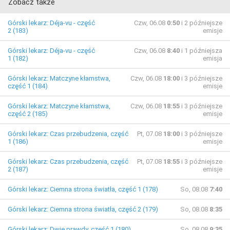
Zobacz także
Górski lekarz: Déja-vu - część
Czw, 06.08
0:50
i 2 późniejsze
2 (183)
emisje
Górski lekarz: Déja-vu - część
Czw, 06.08
8:40
i 1 późniejsza
1 (182)
emisja
Górski lekarz: Matczyne kłamstwa,
Czw, 06.08
18:00
i 3 późniejsze
część 1 (184)
emisje
Górski lekarz: Matczyne kłamstwa,
Czw, 06.08
18:55
i 3 późniejsze
część 2 (185)
emisje
Górski lekarz: Czas przebudzenia, część
Pt, 07.08
18:00
i 3 późniejsze
1 (186)
emisje
Górski lekarz: Czas przebudzenia, część
Pt, 07.08
18:55
i 3 późniejsze
2 (187)
emisje
Górski lekarz: Ciemna strona światła, część 1 (178)
So, 08.08
7:40
Górski lekarz: Ciemna strona światła, część 2 (179)
So, 08.08
8:35
Górski lekarz: Dwie prawdy, część 1 (180)
So, 08.08
9:35