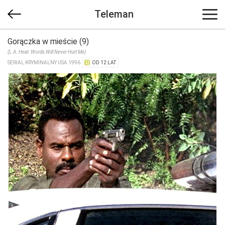
Teleman
Gorączka w mieście (9)
(L.A. Heat: Words Will Never Hurt Me)
SERIAL KRYMINALNY USA 1996
OD 12 LAT