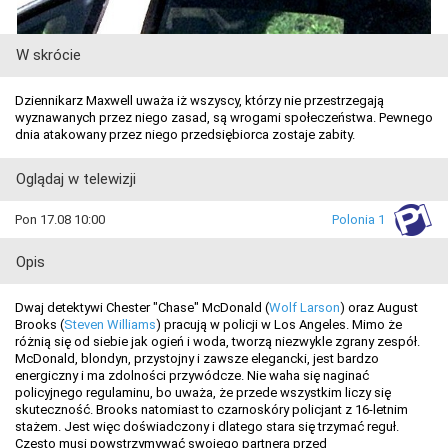
W skrócie
Dziennikarz Maxwell uważa iż wszyscy, którzy nie przestrzegają
wyznawanych przez niego zasad, są wrogami społeczeństwa. Pewnego
dnia atakowany przez niego przedsiębiorca zostaje zabity.
Oglądaj w telewizji
Pon 17.08 10:00
Polonia 1
Opis
Dwaj detektywi Chester "Chase" McDonald (
Wolf Larson
) oraz August
Brooks (
Steven Williams
) pracują w policji w Los Angeles. Mimo że
różnią się od siebie jak ogień i woda, tworzą niezwykle zgrany zespół.
McDonald, blondyn, przystojny i zawsze elegancki, jest bardzo
energiczny i ma zdolności przywódcze. Nie waha się naginać
policyjnego regulaminu, bo uważa, że przede wszystkim liczy się
skuteczność. Brooks natomiast to czarnoskóry policjant z 16-letnim
stażem. Jest więc doświadczony i dlatego stara się trzymać reguł.
Często musi powstrzymywać swojego partnera przed