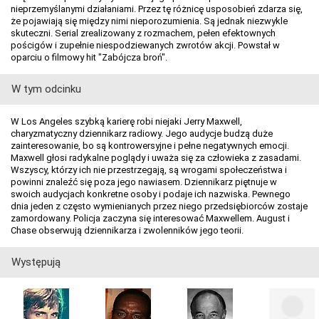
nieprzemyślanymi działaniami. Przez tę różnicę usposobień zdarza się,
że pojawiają się między nimi nieporozumienia. Są jednak niezwykle
skuteczni. Serial zrealizowany z rozmachem, pełen efektownych
pościgów i zupełnie niespodziewanych zwrotów akcji. Powstał w
oparciu o filmowy hit "Zabójcza broń".
W tym odcinku
W Los Angeles szybką karierę robi niejaki Jerry Maxwell,
charyzmatyczny dziennikarz radiowy. Jego audycje budzą duże
zainteresowanie, bo są kontrowersyjne i pełne negatywnych emocji.
Maxwell głosi radykalne poglądy i uważa się za człowieka z zasadami.
Wszyscy, którzy ich nie przestrzegają, są wrogami społeczeństwa i
powinni znaleźć się poza jego nawiasem. Dziennikarz piętnuje w
swoich audycjach konkretne osoby i podaje ich nazwiska. Pewnego
dnia jeden z często wymienianych przez niego przedsiębiorców zostaje
zamordowany. Policja zaczyna się interesować Maxwellem. August i
Chase obserwują dziennikarza i zwolenników jego teorii.
Występują