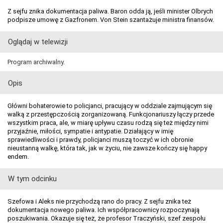
Z sejfu znika dokumentacja paliwa. Baron odda ją, jeśli minister Olbrych
podpisze umowę z Gazfronem. Von Stein szantażuje ministra finansów.
Oglądaj w telewizji
Program archiwalny.
Opis
Główni bohaterowie to policjanci, pracujący w oddziale zajmującym się
walką z przestępczością zorganizowaną. Funkcjonariuszy łączy przede
wszystkim praca, ale, w miarę upływu czasu rodzą się też między nimi
przyjaźnie, miłości, sympatie i antypatie. Działający w imię
sprawiedliwości i prawdy, policjanci muszą toczyć w ich obronie
nieustanną walkę, która tak, jak w życiu, nie zawsze kończy się happy
endem.
W tym odcinku
Szefowa i Aleks nie przychodzą rano do pracy. Z sejfu znika też
dokumentacja nowego paliwa. Ich współpracownicy rozpoczynają
poszukiwania. Okazuje się też, że profesor Traczyński, szef zespołu