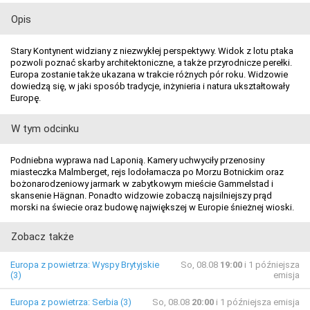
Opis
Stary Kontynent widziany z niezwykłej perspektywy. Widok z lotu ptaka
pozwoli poznać skarby architektoniczne, a także przyrodnicze perełki.
Europa zostanie także ukazana w trakcie różnych pór roku. Widzowie
dowiedzą się, w jaki sposób tradycje, inżynieria i natura ukształtowały
Europę.
W tym odcinku
Podniebna wyprawa nad Laponią. Kamery uchwyciły przenosiny
miasteczka Malmberget, rejs lodołamacza po Morzu Botnickim oraz
bożonarodzeniowy jarmark w zabytkowym mieście Gammelstad i
skansenie Hägnan. Ponadto widzowie zobaczą najsilniejszy prąd
morski na świecie oraz budowę największej w Europie śnieżnej wioski.
Zobacz także
Europa z powietrza: Wyspy Brytyjskie
So, 08.08
19:00
i 1 późniejsza
(3)
emisja
Europa z powietrza: Serbia (3)
So, 08.08
20:00
i 1 późniejsza emisja