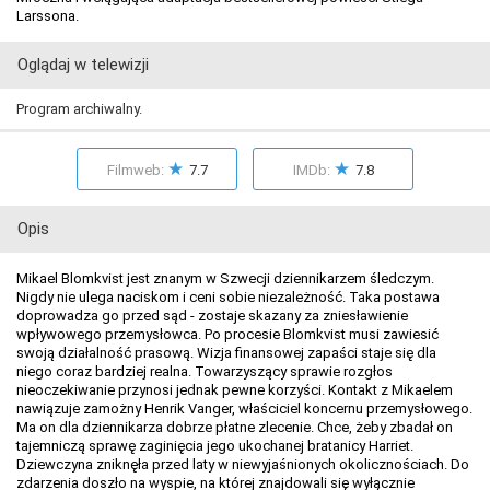
Larssona.
Oglądaj w telewizji
Program archiwalny.
★
★
Filmweb:
7.7
IMDb:
7.8
Opis
Mikael Blomkvist jest znanym w Szwecji dziennikarzem śledczym.
Nigdy nie ulega naciskom i ceni sobie niezależność. Taka postawa
doprowadza go przed sąd - zostaje skazany za zniesławienie
wpływowego przemysłowca. Po procesie Blomkvist musi zawiesić
swoją działalność prasową. Wizja finansowej zapaści staje się dla
niego coraz bardziej realna. Towarzyszący sprawie rozgłos
nieoczekiwanie przynosi jednak pewne korzyści. Kontakt z Mikaelem
nawiązuje zamożny Henrik Vanger, właściciel koncernu przemysłowego.
Ma on dla dziennikarza dobrze płatne zlecenie. Chce, żeby zbadał on
tajemniczą sprawę zaginięcia jego ukochanej bratanicy Harriet.
Dziewczyna zniknęła przed laty w niewyjaśnionych okolicznościach. Do
zdarzenia doszło na wyspie, na której znajdowali się wyłącznie