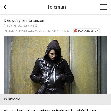
Teleman
Dziewczyna z tatuażem
(The Girl with the Dragon Tattoo)
THRILLER NIEMCY/​SZWECJA/​USA/​WIELKA BRYTANIA 2011
DLA DOROSŁYCH
W skrócie
Mroczna i wciągająca adaptacja bestsellerowej powieści Stiega