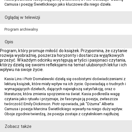
Camusa i poezję Świetlickiego jako kluczowe dla niego dzieła.
Oglądaj w telewizji
Program archiwalny.
Opis
Program, który promuje miłość do książek. Przypomina, że czytanie
rozwija wyobraźnię, poszerza horyzonty i dostarcza wyjątkowych
przeżyć. W każdym odcinku występują artyści i pasjonaci czytania,
którzy dzielą się swoimi refleksjami na temat ulubionych lektur i ich
wpływu na swoje życie.
Kasia Lins i Piotr Domalewski dzielą się osobistymi doświadczeniami z
lekturą książek, które miały wpływ na ich życie. Opowiadają o trudnych i
wymagających dziełach, dających największą satysfakcję, oraz o
literaturze, która zmienia spojrzenie na świat. Kasia podkreśla wagę
czytania jako rytuału i przyznaje, że fascynuje ją poezja, zwłaszcza
twórczość Emily Dickinson. Piotr opowiada, jak "Dżuma" Alberta
Camusa i poezja Marcina Świetlickiego wywarły na niego duży wpływ.
Oboje zgodnie twierdzą, że poezja zostaje z czytelnikiem najdłużej.
Zobacz także