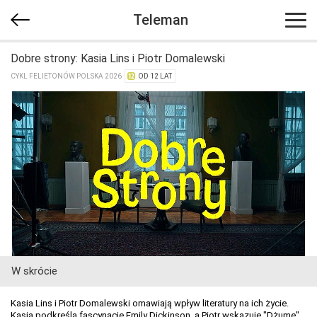
Teleman
Dobre strony: Kasia Lins i Piotr Domalewski
CYKL FELIETONÓW POLSKA 2026
OD 12 LAT
W skrócie
Kasia Lins i Piotr Domalewski omawiają wpływ literatury na ich życie.
Kasia podkreśla fascynację Emily Dickinson, a Piotr wskazuje "Dżumę"