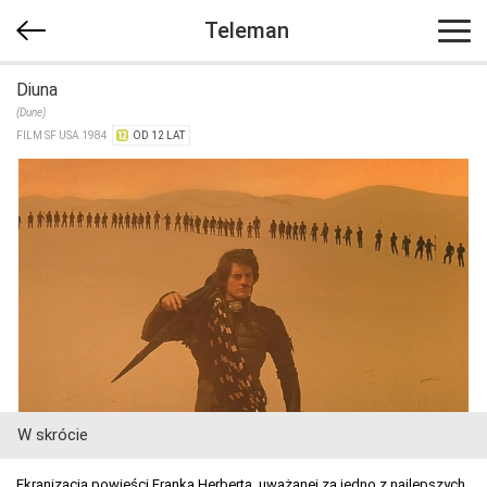
Teleman
Diuna
(Dune)
FILM SF USA 1984
OD 12 LAT
W skrócie
Ekranizacja powieści Franka Herberta, uważanej za jedno z najlepszych