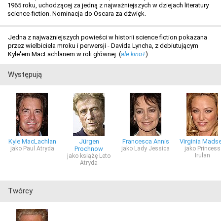
1965 roku, uchodzącej za jedną z najważniejszych w dziejach literatury
science-fiction. Nominacja do Oscara za dźwięk.
Jedna z najważniejszych powieści w historii science fiction pokazana
przez wielbiciela mroku i perwersji - Davida Lyncha, z debiutującym
Kyle'em MacLachlanem w roli głównej. (
ale kino+
)
Występują
Kyle MacLachlan
Jürgen
Francesca Annis
Virginia Mads
jako Paul Atryda
Prochnow
jako Lady Jessica
jako Princess
Irulan
jako książę Leto
Atryda
Twórcy