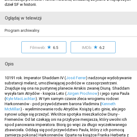
dzieł SF w historii.
Oglądaj w telewizji
Program archiwalny.
★
★
Filmweb:
6.5
IMDb:
6.2
Opis
10191 rok. Imperator Shaddam IV (
José Ferrer
) nadzoruje wydobywanie
substancji melanż, umożliwiającej podróże w czasoprzestrzeni.
Znajduje się ona na pustynnej planecie Arrakis zwanej Diuną. Shaddam
wysyła tam Atrydów - księcia Leto (
Jürgen Prochnow
) i jego syna Paula
(
Kyle MacLachlan
). W tym samym czasie zleca wrogiemu rodowi
Harkonnenów - pod przywództwem barona Vladimira (
Kenneth
McMillan
) - wyeliminowanie rodu Atrydów. Książę Leto ginie, ale jego
synowi udaje się przeżyć. Wkrótce spotyka mieszkańców Diuny -
Fremenów. Od lat czekają oni na przybycie mesjasza, który uwolni ich
spod panowania imperatora. Biorą go więc za długo wyczekiwanego
zbawiciela. Oddają się pod przywództwo Paula, który z ich pomocą
zamierza pokonać Harkonnenów. Oparte na książce Franka Herberta z