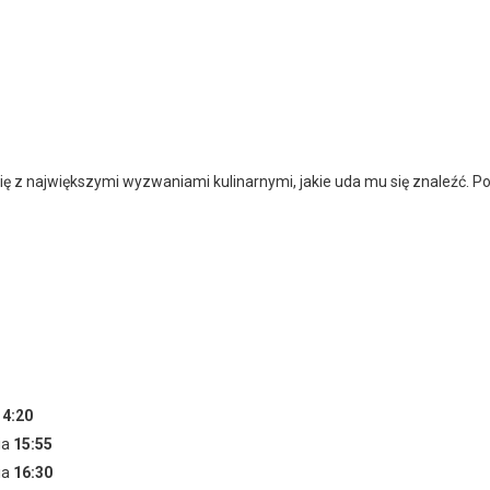
 z największymi wyzwaniami kulinarnymi, jakie uda mu się znaleźć. Pok
14:20
ia
15:55
ia
16:30