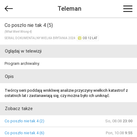
Teleman
Co poszło nie tak 4 (5)
(What Went Wrong 4)
SERIAL DOKUMENTALNY WIELKA BRYTANIA 2024
OD 12 LAT
Oglądaj w telewizji
Program archiwalny.
Opis
Twórcy serii poddają wnikliwej analizie przyczyny wielkich katastrof z
ostatnich lat i zastanawiają się, czy można było ich uniknąć.
Zobacz także
Co poszło nie tak 4 (2)
So, 08.08
23:00
Co poszło nie tak 4 (6)
Pon, 10.08
9:55