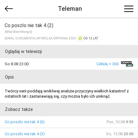
Teleman
Co poszło nie tak 4 (2)
(What Went Wrong 4)
SERIAL DOKUMENTALNY WIELKA BRYTANIA 2024
OD 12 LAT
Oglądaj w telewizji
So 8.08 23:00
CANAL+ 360
Opis
Twórcy serii poddają wnikliwej analizie przyczyny wielkich katastrof z
ostatnich lat i zastanawiają się, czy można było ich uniknąć.
Zobacz także
Co poszło nie tak 4 (6)
Pon, 10.08
9:55
Co poszło nie tak 4 (3)
So, 15.08
23:00