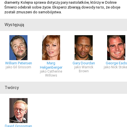
diamenty. Kolejna sprawa dotyczy pary nastolatków, którzy w Dolinie
Śmierci odebrali sobie życie. Eksperci zbierają dowody na to, że oboje
zostali zmuszeni do samobójstwa.
Występują
William Petersen
Marg
Gary Dourdan
George Eads
jako Gil Grissom
Helgenberger
jako Warrick
jako Nick Stok
Brown
jako Catherine
Willows
Twórcy
David Grossman