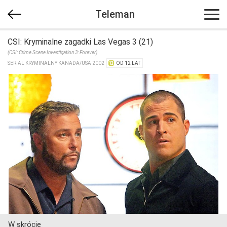
Teleman
CSI: Kryminalne zagadki Las Vegas 3 (21)
(CSI: Crime Scene Investigation 3: Forever)
SERIAL KRYMINALNY KANADA/​USA 2002
OD 12 LAT
W skrócie