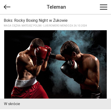
Teleman
Boks: Rocky Boxing Night w Żukowie
WAGA CIĘŻKA: MATEUSZ POLSKI - LUIS ROMERO MENDOZA 26.10.2024
W skrócie