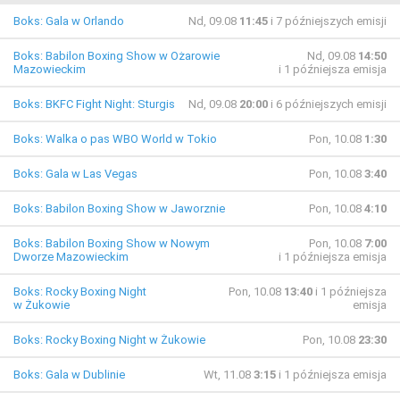
Boks: Gala w Orlando
Nd, 09.08
11:45
i 7 późniejszych emisji
Boks: Babilon Boxing Show w Ożarowie
Nd, 09.08
14:50
Mazowieckim
i 1 późniejsza emisja
Boks: BKFC Fight Night: Sturgis
Nd, 09.08
20:00
i 6 późniejszych emisji
Boks: Walka o pas WBO World w Tokio
Pon, 10.08
1:30
Boks: Gala w Las Vegas
Pon, 10.08
3:40
Boks: Babilon Boxing Show w Jaworznie
Pon, 10.08
4:10
Boks: Babilon Boxing Show w Nowym
Pon, 10.08
7:00
Dworze Mazowieckim
i 1 późniejsza emisja
Boks: Rocky Boxing Night
Pon, 10.08
13:40
i 1 późniejsza
w Żukowie
emisja
Boks: Rocky Boxing Night w Żukowie
Pon, 10.08
23:30
Boks: Gala w Dublinie
Wt, 11.08
3:15
i 1 późniejsza emisja