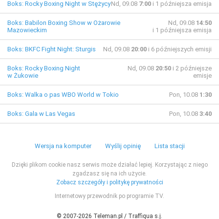
Boks: Rocky Boxing Night w Stężycy
Nd, 09.08
7:00
i 1 późniejsza emisja
Boks: Babilon Boxing Show w Ożarowie
Nd, 09.08
14:50
Mazowieckim
i 1 późniejsza emisja
Boks: BKFC Fight Night: Sturgis
Nd, 09.08
20:00
i 6 późniejszych emisji
Boks: Rocky Boxing Night
Nd, 09.08
20:50
i 2 późniejsze
w Żukowie
emisje
Boks: Walka o pas WBO World w Tokio
Pon, 10.08
1:30
Boks: Gala w Las Vegas
Pon, 10.08
3:40
Wersja na komputer
Wyślij opinię
Lista stacji
Dzięki plikom cookie nasz serwis może działać lepiej. Korzystając z niego
zgadzasz się na ich użycie.
Zobacz szczegóły i politykę prywatności
Internetowy przewodnik po programie TV.
© 2007-2026 Teleman.pl / Traffiqua s.j.