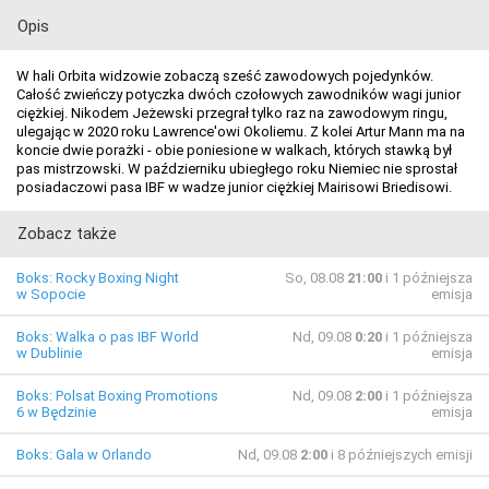
Opis
W hali Orbita widzowie zobaczą sześć zawodowych pojedynków.
Całość zwieńczy potyczka dwóch czołowych zawodników wagi junior
ciężkiej. Nikodem Jeżewski przegrał tylko raz na zawodowym ringu,
ulegając w 2020 roku Lawrence'owi Okoliemu. Z kolei Artur Mann ma na
koncie dwie porażki - obie poniesione w walkach, których stawką był
pas mistrzowski. W październiku ubiegłego roku Niemiec nie sprostał
posiadaczowi pasa IBF w wadze junior ciężkiej Mairisowi Briedisowi.
Zobacz także
Boks: Rocky Boxing Night
So, 08.08
21:00
i 1 późniejsza
w Sopocie
emisja
Boks: Walka o pas IBF World
Nd, 09.08
0:20
i 1 późniejsza
w Dublinie
emisja
Boks: Polsat Boxing Promotions
Nd, 09.08
2:00
i 1 późniejsza
6 w Będzinie
emisja
Boks: Gala w Orlando
Nd, 09.08
2:00
i 8 późniejszych emisji