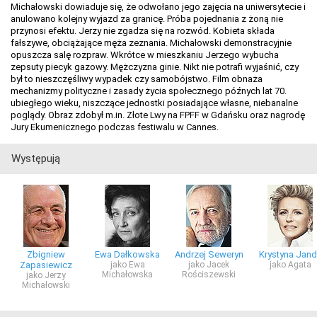
Michałowski dowiaduje się, że odwołano jego zajęcia na uniwersytecie i
anulowano kolejny wyjazd za granicę. Próba pojednania z żoną nie
przynosi efektu. Jerzy nie zgadza się na rozwód. Kobieta składa
fałszywe, obciążające męża zeznania. Michałowski demonstracyjnie
opuszcza salę rozpraw. Wkrótce w mieszkaniu Jerzego wybucha
zepsuty piecyk gazowy. Mężczyzna ginie. Nikt nie potrafi wyjaśnić, czy
był to nieszczęśliwy wypadek czy samobójstwo. Film obnaża
mechanizmy polityczne i zasady życia społecznego późnych lat 70.
ubiegłego wieku, niszczące jednostki posiadające własne, niebanalne
poglądy. Obraz zdobył m.in. Złote Lwy na FPFF w Gdańsku oraz nagrodę
Jury Ekumenicznego podczas festiwalu w Cannes.
Występują
Zbigniew
Ewa Dałkowska
Andrzej Seweryn
Krystyna Jan
Zapasiewicz
jako Ewa
jako Jacek
jako Agata
Michałowska
Rościszewski
jako Jerzy
Michałowski