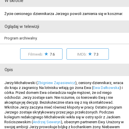
W skrócie
Życie cenionego dziennikarza Jerzego powoli zamienia się w koszmar.
Oglądaj w telewizji
Program archiwalny.
★
★
Filmweb:
7.6
IMDb:
7.3
Opis
Jerzy Michałowski (
Zbigniew Zapasiewicz
), ceniony dziennikarz, wraca
do kraju z zagranicy. Na lotnisku witają go żona Ewa (
Ewa Dałkowska
) i
córka. Przed domem Ewa oświadcza nagle mężowi, że od niego
odchodzi. Jerzy zostaje sam. Nie rozumie, co kierowało Ewą i nie
akceptuje jej decyzji. Bezskutecznie stara się z nią skontaktować.
Wkrótce Jerzy zaczyna mieć również kłopoty w pracy. Ostatni program
Jerzego zostaje skrytykowany przez jego przełożonych. Podczas
kolegium redakcyjnego Michałowski wikła się w ostry spór z Jackiem
Rościszewskim (
Andrzej Seweryn
), obecnym partnerem Ewy. Urażony w
swojej ambicji Jerzy prowokuje bójkę z kochankiem żony. Niebawem