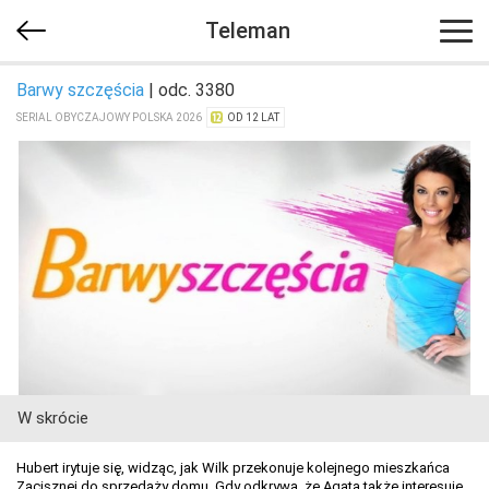
Teleman
Barwy szczęścia
| odc. 3380
SERIAL OBYCZAJOWY POLSKA 2026
OD 12 LAT
W skrócie
Hubert irytuje się, widząc, jak Wilk przekonuje kolejnego mieszkańca
Zacisznej do sprzedaży domu. Gdy odkrywa, że Agata także interesuje