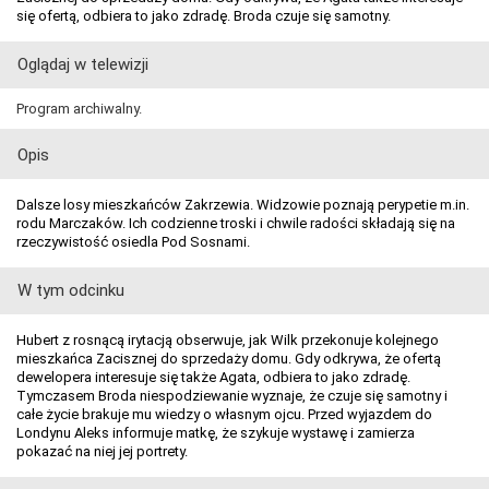
się ofertą, odbiera to jako zdradę. Broda czuje się samotny.
Oglądaj w telewizji
Program archiwalny.
Opis
Dalsze losy mieszkańców Zakrzewia. Widzowie poznają perypetie m.in.
rodu Marczaków. Ich codzienne troski i chwile radości składają się na
rzeczywistość osiedla Pod Sosnami.
W tym odcinku
Hubert z rosnącą irytacją obserwuje, jak Wilk przekonuje kolejnego
mieszkańca Zacisznej do sprzedaży domu. Gdy odkrywa, że ofertą
dewelopera interesuje się także Agata, odbiera to jako zdradę.
Tymczasem Broda niespodziewanie wyznaje, że czuje się samotny i
całe życie brakuje mu wiedzy o własnym ojcu. Przed wyjazdem do
Londynu Aleks informuje matkę, że szykuje wystawę i zamierza
pokazać na niej jej portrety.