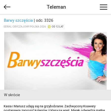
Teleman
Barwy szczęścia
| odc. 3326
SERIAL OBYCZAJOWY POLSKA 2026
OD 12 LAT
W skrócie
Kasia i Mariusz udają się na grzybobranie. Zachwycony Ksawery
postanawia zaprosić kolegów z klasy na wieś. Marek odwiedza matkę.