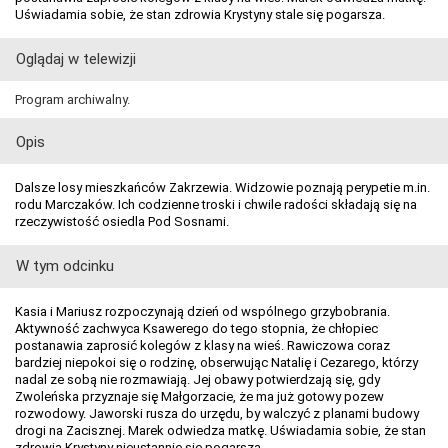
Uświadamia sobie, że stan zdrowia Krystyny stale się pogarsza.
Oglądaj w telewizji
Program archiwalny.
Opis
Dalsze losy mieszkańców Zakrzewia. Widzowie poznają perypetie m.in.
rodu Marczaków. Ich codzienne troski i chwile radości składają się na
rzeczywistość osiedla Pod Sosnami.
W tym odcinku
Kasia i Mariusz rozpoczynają dzień od wspólnego grzybobrania.
Aktywność zachwyca Ksawerego do tego stopnia, że chłopiec
postanawia zaprosić kolegów z klasy na wieś. Rawiczowa coraz
bardziej niepokoi się o rodzinę, obserwując Natalię i Cezarego, którzy
nadal ze sobą nie rozmawiają. Jej obawy potwierdzają się, gdy
Zwoleńska przyznaje się Małgorzacie, że ma już gotowy pozew
rozwodowy. Jaworski rusza do urzędu, by walczyć z planami budowy
drogi na Zacisznej. Marek odwiedza matkę. Uświadamia sobie, że stan
zdrowia Krystyny nieustannie się pogarsza.