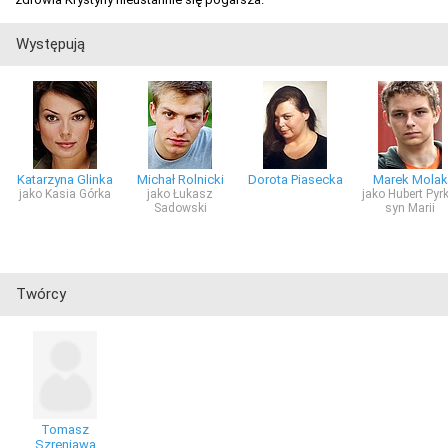
Występują
Katarzyna Glinka
Michał Rolnicki
Dorota Piasecka
Marek Molak
jako Kasia Górka
jako Łukasz
jako Hubert Pyrk
Sadowski
syn Marii
Twórcy
Tomasz
Szreniawa