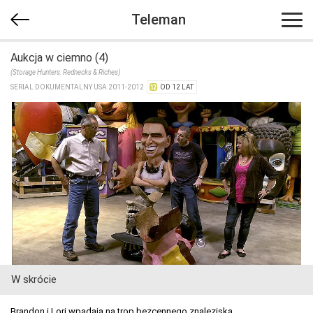
Teleman
Aukcja w ciemno (4)
(Storage Hunters: Rednecks & Riches)
SERIAL DOKUMENTALNY USA 2011-2012
OD 12 LAT
W skrócie
Brandon i Lori wpadają na trop bezcennego znaleziska.