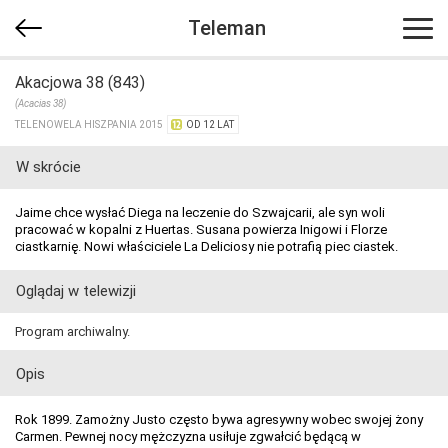
Teleman
Akacjowa 38 (843)
(Acacias 38)
TELENOWELA HISZPANIA 2015
OD 12 LAT
W skrócie
Jaime chce wysłać Diega na leczenie do Szwajcarii, ale syn woli
pracować w kopalni z Huertas. Susana powierza Inigowi i Florze
ciastkarnię. Nowi właściciele La Deliciosy nie potrafią piec ciastek.
Oglądaj w telewizji
Program archiwalny.
Opis
Rok 1899. Zamożny Justo często bywa agresywny wobec swojej żony
Carmen. Pewnej nocy mężczyzna usiłuje zgwałcić będącą w