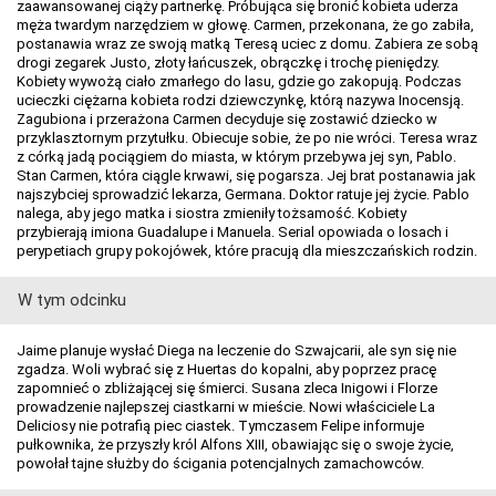
zaawansowanej ciąży partnerkę. Próbująca się bronić kobieta uderza
męża twardym narzędziem w głowę. Carmen, przekonana, że go zabiła,
postanawia wraz ze swoją matką Teresą uciec z domu. Zabiera ze sobą
drogi zegarek Justo, złoty łańcuszek, obrączkę i trochę pieniędzy.
Kobiety wywożą ciało zmarłego do lasu, gdzie go zakopują. Podczas
ucieczki ciężarna kobieta rodzi dziewczynkę, którą nazywa Inocensją.
Zagubiona i przerażona Carmen decyduje się zostawić dziecko w
przyklasztornym przytułku. Obiecuje sobie, że po nie wróci. Teresa wraz
z córką jadą pociągiem do miasta, w którym przebywa jej syn, Pablo.
Stan Carmen, która ciągle krwawi, się pogarsza. Jej brat postanawia jak
najszybciej sprowadzić lekarza, Germana. Doktor ratuje jej życie. Pablo
nalega, aby jego matka i siostra zmieniły tożsamość. Kobiety
przybierają imiona Guadalupe i Manuela. Serial opowiada o losach i
perypetiach grupy pokojówek, które pracują dla mieszczańskich rodzin.
W tym odcinku
Jaime planuje wysłać Diega na leczenie do Szwajcarii, ale syn się nie
zgadza. Woli wybrać się z Huertas do kopalni, aby poprzez pracę
zapomnieć o zbliżającej się śmierci. Susana zleca Inigowi i Florze
prowadzenie najlepszej ciastkarni w mieście. Nowi właściciele La
Deliciosy nie potrafią piec ciastek. Tymczasem Felipe informuje
pułkownika, że przyszły król Alfons XIII, obawiając się o swoje życie,
powołał tajne służby do ścigania potencjalnych zamachowców.