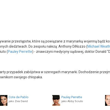
ywanie przestępstw, które są powiązane z marynarką wojenną bądź k
nych śledztwach. Do zespołu należą: Anthony DiNozzo (
Michael Weath
iuto (
Pauley Perrette
) - znawczyni medycyny sądowej, doktor Donald "D
rty przypadek zabójstwa w szeregach marynarki. Dochodzenie przejmuje 
cownikom swojego chłopaka.
Cote de Pablo
Pauley Perrette
jako Ziva David
jako Abby Sciuto