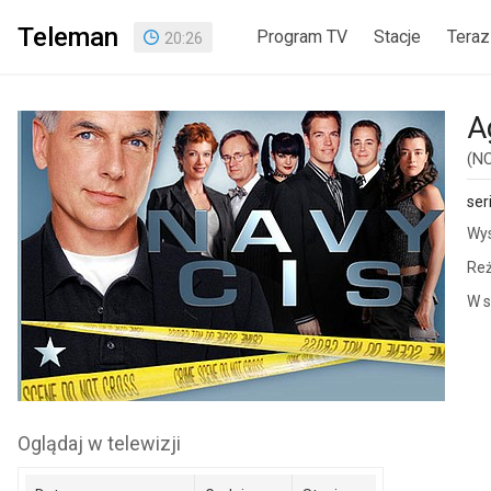
Teleman
Program TV
Stacje
Teraz
20
:
26
A
(NC
ser
Wys
Reż
W s
Oglądaj w telewizji