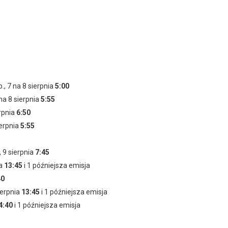
Ralph Waite
Daniel Gillies
jako Jackson Gibbs
b., 7 na 8 sierpnia
5:00
 na 8 sierpnia
5:55
erpnia
6:50
ierpnia
5:55
, 9 sierpnia
7:45
ia
13:45
i 1 późniejsza emisja
40
ierpnia
13:45
i 1 późniejsza emisja
4:40
i 1 późniejsza emisja