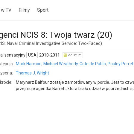
 w TV
Filmy
Sport
genci NCIS 8: Twoja twarz (20)
IS: Naval Criminal Investigative Service: Two-Faced)
ial sensacyjny
USA
2010-2011
od 12 lat
tępują:
Mark Harmon
,
Michael Weatherly
,
Cote de Pablo
,
Pauley Perret
yseria:
Thomas J. Wright
krócie:
Marynarz Balfour zostaje zamordowany w porcie. Jest to czw
przejmuje agentka Barrett, która brała udział w poprzednich 