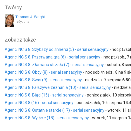
David McCallum
Brian Dietzen
Twórcy
jako Dr. Donald Mallard
jako Jimmy Palmer
Thomas J. Wright
reżyseria
Zobacz także
Agenci NCIS 8: Szybszy od śmierci (5) - serial sensacyjny
- noc pt./so
Agenci NCIS 8: Przerwana gra (6) - serial sensacyjny
- noc pt./sob., 7
Agenci NCIS 8: Złamana strzała (7) - serial sensacyjny
- sobota, 8 si
Agenci NCIS 8: Obcy (8) - serial sensacyjny
- noc sob./niedz., 8 na 9 s
Agenci NCIS 8: Swoi (9) - serial sensacyjny
- niedziela, 9 sierpnia
6:50
Agenci NCIS 8: Fałszywe zeznania (10) - serial sensacyjny
- niedziela
Agenci NCIS 8: Błąd (15) - serial sensacyjny
- poniedziałek, 10 sierpn
Agenci NCIS 8 (16) - serial sensacyjny
- poniedziałek, 10 sierpnia
14:
Agenci NCIS 8: Ostatnie starcie (17) - serial sensacyjny
- wtorek, 11 s
Agenci NCIS 8: Wyjście (18) - serial sensacyjny
- wtorek, 11 sierpnia
1