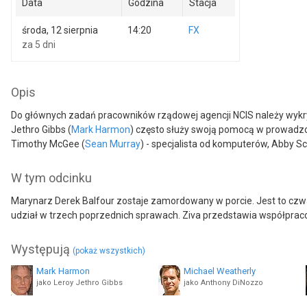
Data
Godzina
Stacja
środa, 12 sierpnia
14:20
FX
za 5 dni
Opis
Do głównych zadań pracowników rządowej agencji NCIS należy wykr
Jethro Gibbs (
Mark Harmon
) często służy swoją pomocą w prowadzo
Timothy McGee (
Sean Murray
) - specjalista od komputerów, Abby Sc
W tym odcinku
Marynarz Derek Balfour zostaje zamordowany w porcie. Jest to czwa
udział w trzech poprzednich sprawach. Ziva przedstawia współpra
Występują
(pokaż wszystkich)
Mark Harmon
Michael Weatherly
jako Leroy Jethro Gibbs
jako Anthony DiNozzo