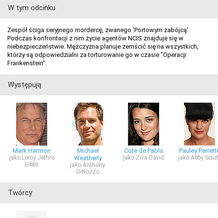
W tym odcinku
Zespół ściga seryjnego mordercę, zwanego 'Portowym zabójcą'.
Podczas konfrontacji z nim życie agentów NCIS znajduje się w
niebezpieczeństwie. Mężczyzna planuje zemścić się na wszystkich,
którzy są odpowiedzialni za torturowanie go w czasie "Operacji
Frankenstein".
Występują
Mark Harmon
Michael
Cote de Pablo
Pauley Perrett
jako Leroy Jethro
Weatherly
jako Ziva David
jako Abby Sciu
Gibbs
jako Anthony
DiNozzo
Twórcy