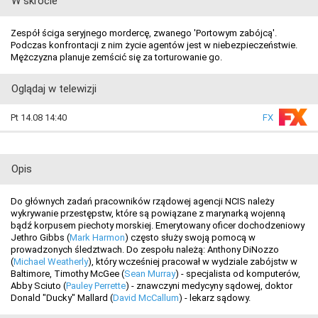
W skrócie
Zespół ściga seryjnego mordercę, zwanego 'Portowym zabójcą'.
Podczas konfrontacji z nim życie agentów jest w niebezpieczeństwie.
Mężczyzna planuje zemścić się za torturowanie go.
Oglądaj w telewizji
Pt 14.08 14:40
FX
Opis
Do głównych zadań pracowników rządowej agencji NCIS należy
wykrywanie przestępstw, które są powiązane z marynarką wojenną
bądź korpusem piechoty morskiej. Emerytowany oficer dochodzeniowy
Jethro Gibbs (
Mark Harmon
) często służy swoją pomocą w
prowadzonych śledztwach. Do zespołu należą: Anthony DiNozzo
(
Michael Weatherly
), który wcześniej pracował w wydziale zabójstw w
Baltimore, Timothy McGee (
Sean Murray
) - specjalista od komputerów,
Abby Sciuto (
Pauley Perrette
) - znawczyni medycyny sądowej, doktor
Donald "Ducky" Mallard (
David McCallum
) - lekarz sądowy.