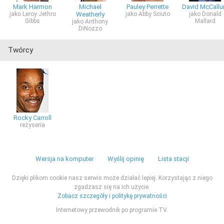
Mark Harmon
Michael
Pauley Perrette
David McCall
jako Leroy Jethro
Weatherly
jako Abby Sciuto
jako Donald
Gibbs
Mallard
jako Anthony
DiNozzo
Twórcy
Rocky Carroll
reżyseria
Wersja na komputer
Wyślij opinię
Lista stacji
Dzięki plikom cookie nasz serwis może działać lepiej. Korzystając z niego
zgadzasz się na ich użycie.
Zobacz szczegóły i politykę prywatności
Internetowy przewodnik po programie TV.