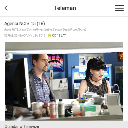
Teleman
Agenci NCIS 15 (18)
(Navy NCIS: Naval Criminal Investigative Service: Death From Above)
SERIAL SENSACYJNY USA 2018
OD 12 LAT
Oglądaj w telewizji