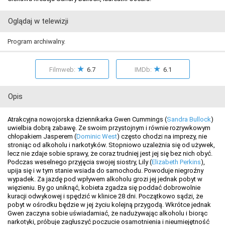
Oglądaj w telewizji
Program archiwalny.
★
★
Filmweb:
6.7
IMDb:
6.1
Opis
Atrakcyjna nowojorska dziennikarka Gwen Cummings (
Sandra Bullock
)
uwielbia dobrą zabawę. Ze swoim przystojnym i równie rozrywkowym
chłopakiem Jasperem (
Dominic West
) często chodzi na imprezy, nie
stroniąc od alkoholu i narkotyków. Stopniowo uzależnia się od używek,
lecz nie zdaje sobie sprawy, że coraz trudniej jest jej się bez nich obyć.
Podczas weselnego przyjęcia swojej siostry, Lily (
Elizabeth Perkins
),
upija się i w tym stanie wsiada do samochodu. Powoduje niegroźny
wypadek. Za jazdę pod wpływem alkoholu grozi jej jednak pobyt w
więzieniu. By go uniknąć, kobieta zgadza się poddać dobrowolnie
kuracji odwykowej i spędzić w klinice 28 dni. Początkowo sądzi, że
pobyt w ośrodku będzie w jej życiu kolejną przygodą. Wkrótce jednak
Gwen zaczyna sobie uświadamiać, że nadużywając alkoholu i biorąc
narkotyki, próbuje zagłuszyć poczucie osamotnienia i nieumiejętność