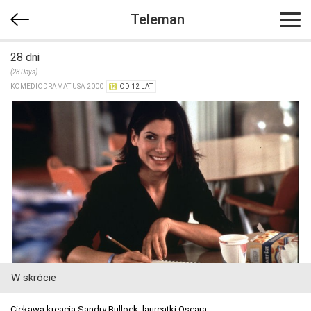
Teleman
28 dni
(28 Days)
KOMEDIODRAMAT USA 2000
OD 12 LAT
W skrócie
Ciekawa kreacja Sandry Bullock, laureatki Oscara.