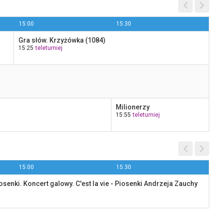
15:00
15:30
Gra słów. Krzyżówka (1084)
15:25
teleturniej
Tenis: Turniej ATP w Montrealu
18:30
Polsat Sport 1
Milionerzy
15:55
teleturniej
15:00
15:30
osenki. Koncert galowy. C'est la vie - Piosenki Andrzeja Zauchy