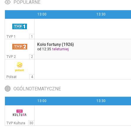
POPULARNE
13:00
13:30
Nikita
23:50
Polsat Film
TVP 1
1
Koło fortuny (1926)
od 12:35
teleturniej
TVP 2
2
Polsat
4
OGÓLNOTEMATYCZNE
13:00
13:30
TVP Kultura
30