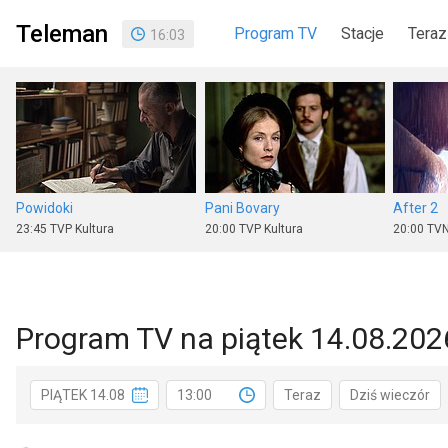
Teleman
Program TV
Stacje
Teraz
16
:
03
Powidoki
Pani Bovary
After 2
23:45
TVP Kultura
20:00
TVP Kultura
20:00
TVN
Program TV na piątek 14.08.202
Agent
W jak morderstwo
Puls Kab
PIĄTEK 14.08
13:00
Teraz
Dziś wieczór
20:10
ale kino+
22:45
Polsat
20:00
TV 