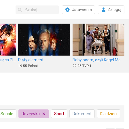
Ustawienia
Zaloguj
Valerian i Miasto Tysiąca Planet
Piąty element
Baby boom, czyli Kogel Mogel 5
19:55
Polsat
22:25
TVP 1
Strażnik Teksasu sezon 2, odc. 1
Ambulans
Mad Max: Na drodze gniewu
Seriale
Rozrywka
Sport
Dokument
Dla dzieci
21:00
Polsat Film
23:00
TVN