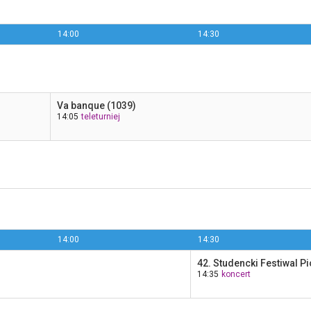
14:00
14:30
Va banque (1039)
14:05
teleturniej
14:00
14:30
42. Studencki Festiwal Pi
14:35
koncert