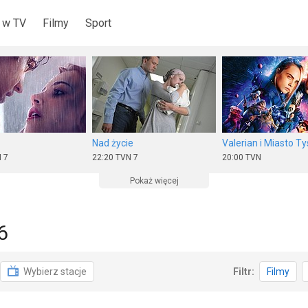
 w TV
Filmy
Sport
Nad życie
 7
22:20
TVN 7
20:00
TVN
Pokaż więcej
6
aret
Brunet wieczorową porą
Wybierz stacje
Filtr:
Filmy
Puls
20:00
Stopklatka
18:05
TV 6