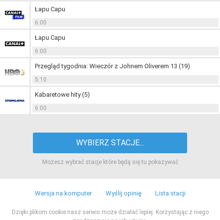
Łapu Capu
6:00
Łapu Capu
6:00
Przegląd tygodnia: Wieczór z Johnem Oliverem 13 (19)
5:10
Kabaretowe hity (5)
6:00
WYBIERZ STACJE...
Możesz wybrać stacje które będą się tu pokazywać
Wersja na komputer
Wyślij opinię
Lista stacji
Dzięki plikom cookie nasz serwis może działać lepiej. Korzystając z niego