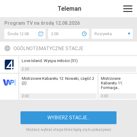
Teleman
Program TV na środę 12.08.2026
Środa 12.08
2:00
Rozrywka
OGÓLNOTEMATYCZNE STACJE
Love Island. Wyspa miłości (51)
2:20
Mistrzowie Kabaretu 12: Nowaki, część 2
Mistrzowie
(2)
Kabaretu 11:
Formacja
Zwierzęta, część 2
2:00
3:00
(6)
WYBIERZ STACJE...
Możesz wybrać stacje które będą się tu pokazywać